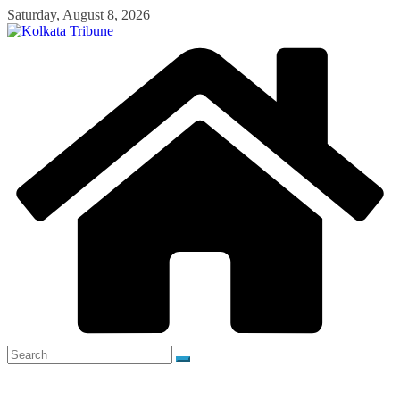
Skip
Saturday, August 8, 2026
to
content