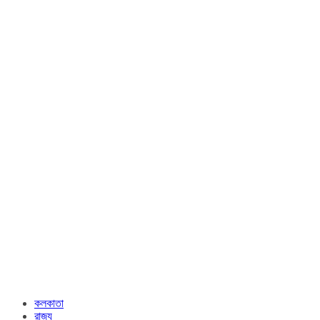
কলকাতা
রাজ্য​