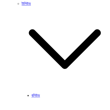
টালিউড
বলিউড