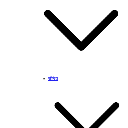
হলিউড