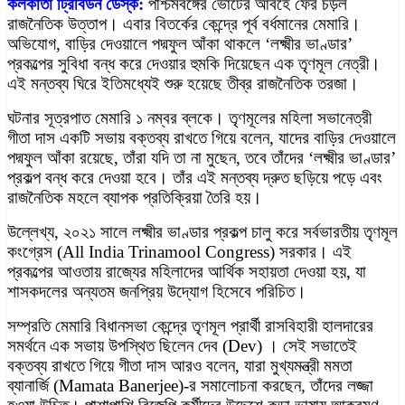
কলকাতা ট্রিবিউন ডেস্ক:
পশ্চিমবঙ্গের ভোটের আবহে ফের চড়ল
রাজনৈতিক উত্তাপ। এবার বিতর্কের কেন্দ্রে পূর্ব বর্ধমানের মেমারি।
অভিযোগ, বাড়ির দেওয়ালে পদ্মফুল আঁকা থাকলে ‘লক্ষ্মীর ভাণ্ডার’
প্রকল্পের সুবিধা বন্ধ করে দেওয়ার হুমকি দিয়েছেন এক তৃণমূল নেত্রী।
এই মন্তব্য ঘিরে ইতিমধ্যেই শুরু হয়েছে তীব্র রাজনৈতিক তরজা।
ঘটনার সূত্রপাত মেমারি ১ নম্বর ব্লকে। তৃণমূলের মহিলা সভানেত্রী
গীতা দাস একটি সভায় বক্তব্য রাখতে গিয়ে বলেন, যাদের বাড়ির দেওয়ালে
পদ্মফুল আঁকা রয়েছে, তাঁরা যদি তা না মুছেন, তবে তাঁদের ‘লক্ষ্মীর ভাণ্ডার’
প্রকল্প বন্ধ করে দেওয়া হবে। তাঁর এই মন্তব্য দ্রুত ছড়িয়ে পড়ে এবং
রাজনৈতিক মহলে ব্যাপক প্রতিক্রিয়া তৈরি হয়।
উল্লেখ্য, ২০২১ সালে লক্ষ্মীর ভাণ্ডার প্রকল্প চালু করে সর্বভারতীয় তৃণমূল
কংগ্রেস (All India Trinamool Congress) সরকার। এই
প্রকল্পের আওতায় রাজ্যের মহিলাদের আর্থিক সহায়তা দেওয়া হয়, যা
শাসকদলের অন্যতম জনপ্রিয় উদ্যোগ হিসেবে পরিচিত।
সম্প্রতি মেমারি বিধানসভা কেন্দ্রে তৃণমূল প্রার্থী রাসবিহারী হালদারের
সমর্থনে এক সভায় উপস্থিত ছিলেন দেব (Dev) । সেই সভাতেই
বক্তব্য রাখতে গিয়ে গীতা দাস আরও বলেন, যারা মুখ্যমন্ত্রী মমতা
ব্যানার্জি (Mamata Banerjee)-র সমালোচনা করছেন, তাঁদের লজ্জা