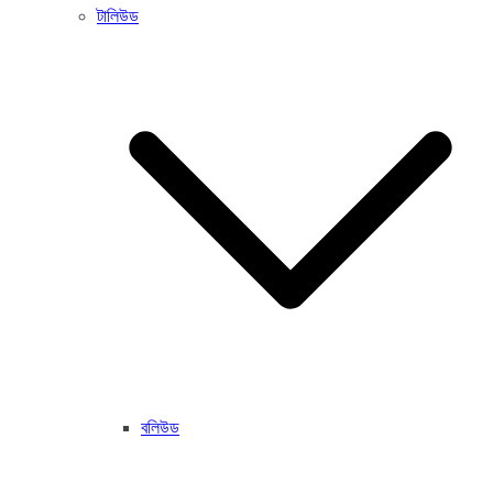
টালিউড
বলিউড