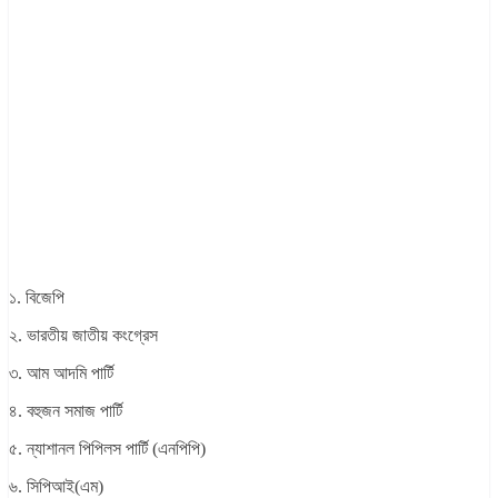
১. বিজেপি
২. ভারতীয় জাতীয় কংগ্রেস
৩. আম আদমি পার্টি
৪. বহুজন সমাজ পার্টি
৫. ন্যাশানল পিপিলস পার্টি (এনপিপি)
৬. সিপিআই(এম)