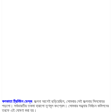
কলকাতা ট্রিবিউন ডেস্ক
: জল্পনা আগেই ছড়িয়েছিল, সোমবার সেই জল্পনায় সিলমোহর
পড়লো। সর্বভারতীয় তকমা হারালো তৃণমূল কংগ্রেস। সোমবার সন্ধ্যায় নির্বাচন কমিশনের
তরফে এই ঘোষণা করা হয়।