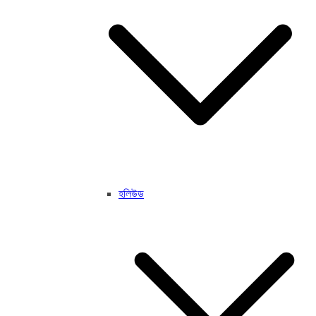
হলিউড