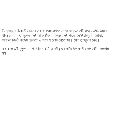
উল্লেখ্য, সর্বভারতীয় দলের তকমা বজায় রাখতে গেলে অন্তত ৩টি রাজ্যে ২% আসন
থাকতে হয়। তৃণমূলের সেটা আছে ঠিকই, কিন্তু সেটা মাত্র একটি রাজ্য। এছাড়া,
অন্তত চারটে রাজ্যে ন্যূনতম ৬ শতাংশ ভোট পেতে হয়। যেটা তৃণমূলের নেই।
যার ফলে এই মুহূর্তে দেশে নির্বাচন কমিশন স্বীকৃত রাজনৈতিক জাতীয় দল ৬টি। দলগুলি
হল-