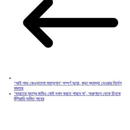
‘আই লাভ কেওড়াতলা মহাশ্মশান’ সম্পূর্ণ ভুয়ো, কড়া ব্যবস্থা নেওয়ার নির্দেশ
মমতার
‘ভারতের সূচাগ্র জমিও কেউ দখল করতে পারবে না’, অরুণাচল থেকে চিনকে
হুঁশিয়ারি অমিত শাহের