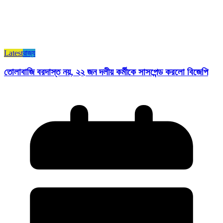
Latest
রাজ্য​
তোলাবাজি বরদাস্ত নয়, ২২ জন দলীয় কর্মীকে সাসপেন্ড করলো বিজেপি