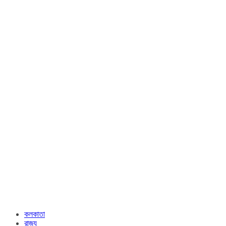
কলকাতা
রাজ্য​