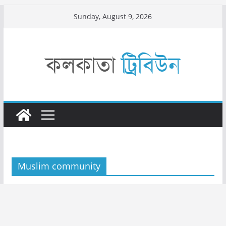
Skip
Sunday, August 9, 2026
to
content
Muslim community