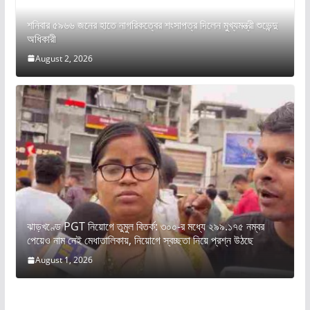
শনিবার ৫৯৬৬ জনের হাতে নাগরিকত্বের শংসাপত্র দিলেন মুখ্যমন্ত্রী শুভেন্দু
অধিকারী
August 2, 2026
ঝাড়খণ্ডে PGT নিয়োগে তুমুল বিতর্ক: ৩০০-র মধ্যে ২৯৯.১৭৫ নম্বর
পেয়েও নাম নেই মেধাতালিকায়, নিয়োগে স্বচ্ছতা নিয়ে প্রশ্ন উঠছে
August 1, 2026