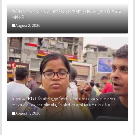
শনিবার ৫৯৬৬ জনের হাতে নাগরিকত্বের শংসাপত্র দিলেন মুখ্যমন্ত্রী শুভেন্দু
অধিকারী
August 2, 2026
ঝাড়খণ্ডে PGT নিয়োগে তুমুল বিতর্ক: ৩০০-র মধ্যে ২৯৯.১৭৫ নম্বর
পেয়েও নাম নেই মেধাতালিকায়, নিয়োগে স্বচ্ছতা নিয়ে প্রশ্ন উঠছে
August 1, 2026