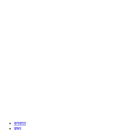
কলকাতা
রাজ্য​