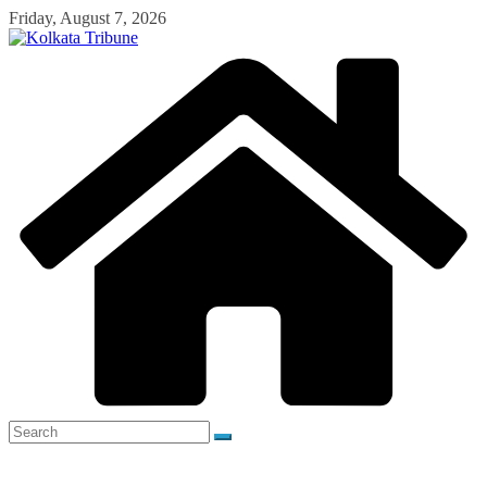
Skip
Friday, August 7, 2026
to
content