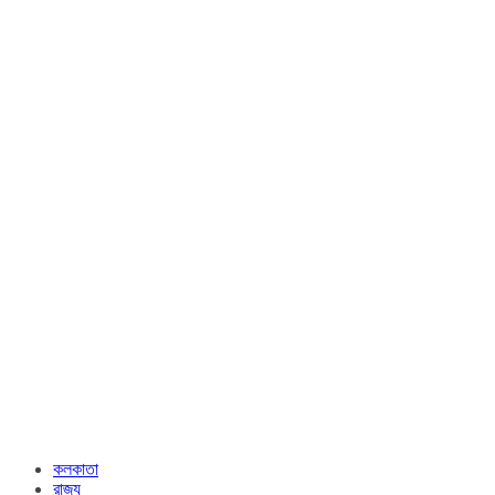
কলকাতা
রাজ্য​