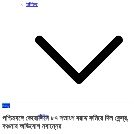
টালিউড
রাজ্য​
বলিউড
পশ্চিমবঙ্গে কেরোসিনে ৮৭ শতাংশ বরাদ্দ কমিয়ে দিল কেন্দ্র,
বঞ্চনার অভিযোগ নবান্নের