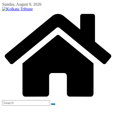
Skip
Sunday, August 9, 2026
to
content