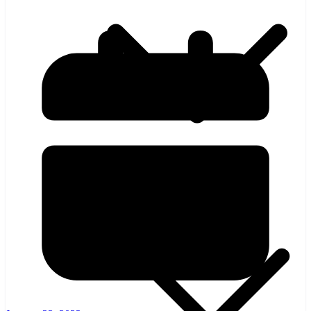
হলিউড