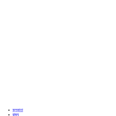
কলকাতা
রাজ্য​