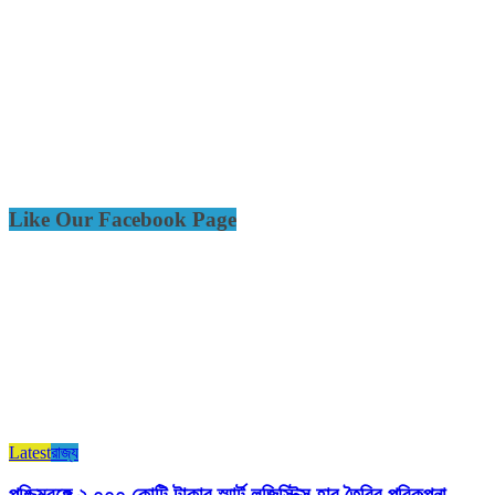
Like Our Facebook Page
Latest
রাজ্য​
পশ্চিমবঙ্গে ২,০০০ কোটি টাকার স্মার্ট লজিস্টিক্স হাব তৈরির পরিকল্পনা