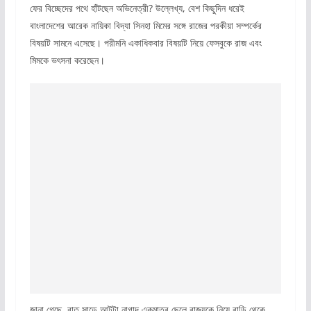
ফের বিচ্ছেদের পথে হাঁটছেন অভিনেত্রী? উল্লেখ্য, বেশ কিছুদিন ধরেই
বাংলাদেশের আরেক নায়িকা বিদ্যা সিনহা মিমের সঙ্গে রাজের পরকীয়া সম্পর্কের
বিষয়টি সামনে এসেছে। পরীমনি একাধিকবার বিষয়টি নিয়ে ফেসবুকে রাজ এবং
মিমকে ভৎসনা করেছেন।
জানা গেছে, রাত সাড়ে আটটা নাগাদ একমাত্র ছেলে রাজ্যকে নিয়ে বাড়ি থেকে