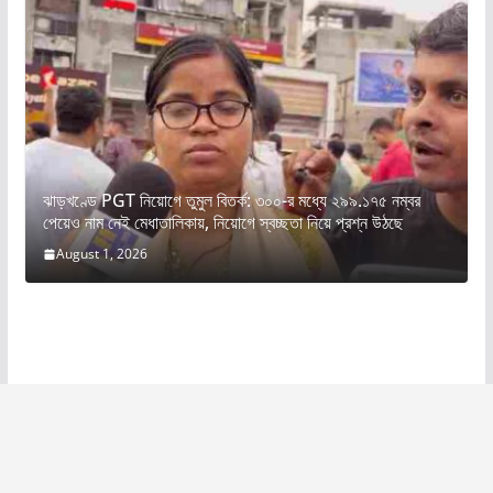
ঝাড়খণ্ডে PGT নিয়োগে তুমুল বিতর্ক: ৩০০-র মধ্যে ২৯৯.১৭৫ নম্বর
পেয়েও নাম নেই মেধাতালিকায়, নিয়োগে স্বচ্ছতা নিয়ে প্রশ্ন উঠছে
August 1, 2026