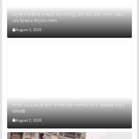
অনুপ্রবেশকারীদের দেশছাড়া করে ফের হিন্দু রাষ্ট্র করা হোক, সাংসদ ঘেরাও,
ফের বিক্ষোভে উত্তাল নেপাল
August 3, 2026
শনিবার ৫৯৬৬ জনের হাতে নাগরিকত্বের শংসাপত্র দিলেন মুখ্যমন্ত্রী শুভেন্দু
অধিকারী
August 2, 2026