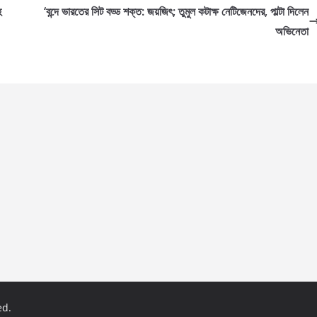
হ
‘বন্দে ভারতের সিট বড্ড শক্ত: জয়জিৎ; তুমুল কটাক্ষ নেটিজেনদের, পাল্টা দিলেন
অভিনেতা
ed.