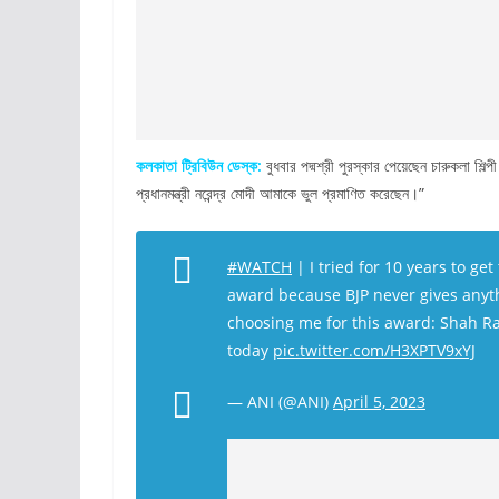
কলকাতা ট্রিবিউন ডেস্ক:
বুধবার পদ্মশ্রী পুরস্কার পেয়েছেন চারুকলা শিল
প্রধানমন্ত্রী নরেন্দ্র মোদী আমাকে ভুল প্রমাণিত করেছেন।”
#WATCH
| I tried for 10 years to get
award because BJP never gives any
choosing me for this award: Shah 
today
pic.twitter.com/H3XPTV9xYJ
— ANI (@ANI)
April 5, 2023