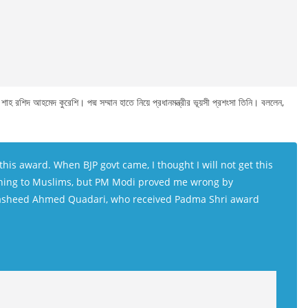
্পী শাহ রশিদ আহমেদ কুরেশি। পদ্ম সম্মান হাতে নিয়ে প্রধানমন্ত্রীর ভূয়সী প্রশংসা তিনি। বললেন,
 this award. When BJP govt came, I thought I will not get this
thing to Muslims, but PM Modi proved me wrong by
Rasheed Ahmed Quadari, who received Padma Shri award