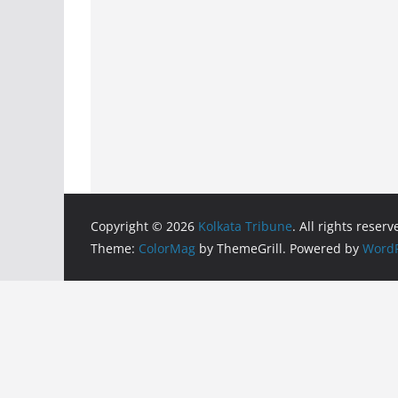
Copyright © 2026
Kolkata Tribune
. All rights reserv
Theme:
ColorMag
by ThemeGrill. Powered by
WordP