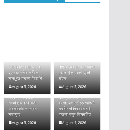
তোলাবাজি বরদাস্ত নয়,
পশ্চিমবঙ্গের সমস্ত মসজিদ
২২ জন দলীয় কর্মীকে
থেকে খুলে ফেলা হলো
সাসপেন্ড করলো বিজেপি
মাইক
August 5, 2026
August 5, 2026
ভারতের FCRA বিল নিয়ে
দীর্ঘ রক্তক্ষয়ী সংগ্রামের
সমালোচনা, মোদী
পর স্বাধীন হচ্ছে
সরকারকে কড়া বার্তা
বালোচিস্তান? ১১ আগস্ট
আমেরিকার কংগ্রেস
স্বাধীনতা দিবস ঘোষণা
সদস্যের
করলো বালুচ বিদ্রোহীরা
August 5, 2026
August 4, 2026
অনুপ্রবেশকারীদের