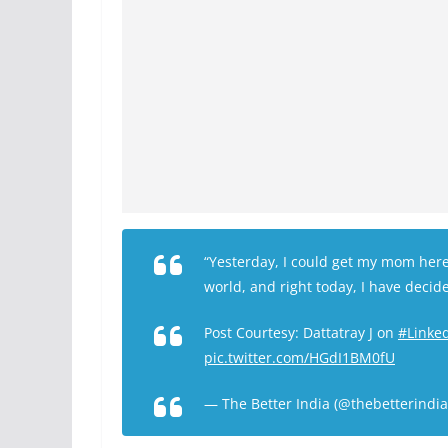
“Yesterday, I could get my mom here 
world, and right today, I have decide
Post Courtesy: Dattatray J on
#Linke
pic.twitter.com/HGdI1BM0fU
— The Better India (@thebetterindi