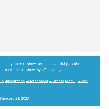
in Singapore to show her this beautiful part of the
d to take her to show my office & city area.
dIn
#Inspiration
#Motherhood
#Parents
#Family
#Love
a)
January 24, 2023