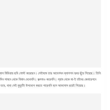
োশ্যাল মিডিয়ায় ছবি পোস্ট করেছেন। সেইসঙ্গে তার আবেগঘন ক্যাপশন হৃদয় ছুঁয়ে গিয়েছে। তিনি
ওদিন সামনে থেকে বিমান দেখেননি। কল্পনাও করেননি। গ্রাম থেকে মা-ই তাঁদের জেনারেশনে
ী। তবে, বাবা সেই মুহূর্তটা উপভোগ করতে পারেননি বলে আফসোস রয়েই গিয়েছে।