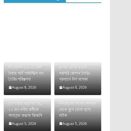
পশ্চিমবঙ্গে ২,০০০ কোটি
রাশিয়া থেকে ভারতে
টাকার স্মার্ট লজিস্টিক্স হাব
সরাসরি রেলপথ তৈরির
তৈরির পরিকল্পনা
প্রস্তাব দিল মস্কো
August 8, 2026
August 8, 2026
তোলাবাজি বরদাস্ত নয়,
পশ্চিমবঙ্গের সমস্ত মসজিদ
২২ জন দলীয় কর্মীকে
থেকে খুলে ফেলা হলো
সাসপেন্ড করলো বিজেপি
মাইক
August 5, 2026
August 5, 2026
ভারতের FCRA বিল নিয়ে
দীর্ঘ রক্তক্ষয়ী সংগ্রামের