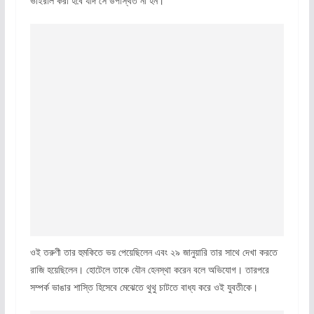
ভাইরাল করা হবে যদি সে উপস্থিত না হন।
ওই তরুণী তার হুমকিতে ভয় পেয়েছিলেন এবং ২৯ জানুয়ারি তার সাথে দেখা করতে
রাজি হয়েছিলেন। হোটেলে তাকে যৌন হেনস্থা করেন বলে অভিযোগ। তারপরে
সম্পর্ক ভাঙার শাস্তি হিসেবে মেঝেতে থুথু চাটতে বাধ্য করে ওই যুবতীকে।