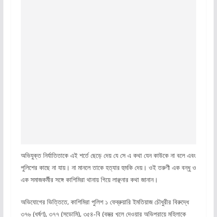
অভিযুক্ত নির্যাতিতাকে এই শর্তে ছেড়ে দেয় যে সে এ কথা যেন কাউকে না বলে এবং
পুলিশের কাছে না যায়। না মানলে তাকে হত্যার হুমকি দেয়। ওই তরুণী এক বন্ধু ও
এক সমাজকর্মীর সঙ্গে কাশিমিরা থানায় গিয়ে লাঞ্ছনার কথা জানান।
অভিযোগের ভিত্তিতে, কাশিমিরা পুলিশ ১ ফেব্রুয়ারি ইমতিয়াজ চৌধুরীর বিরুদ্ধে
৩৭৬ (ধর্ষণ), ৩৭৭ (সডোমি), ৩৫৪-বি (বস্ত্র খুলে দেওয়ার অভিপ্রায়ে মহিলাকে