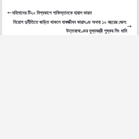
মহিলাদের টি২০ বিশ্বকাপে পাকিস্তানকে হারাল ভারত
নিয়োগ দুর্নীতিতে জড়িত থাকলে যাবজ্জীবন কারাদণ্ড অথবা ১০ বছরের জেল:
উত্তরাখণ্ডের মুখ্যমন্ত্রী পুষ্কর সিং ধামি