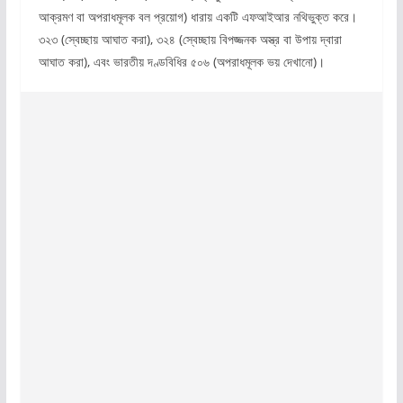
আক্রমণ বা অপরাধমূলক বল প্রয়োগ) ধারায় একটি এফআইআর নথিভুক্ত করে।
৩২৩ (স্বেচ্ছায় আঘাত করা), ৩২৪ (স্বেচ্ছায় বিপজ্জনক অস্ত্র বা উপায় দ্বারা
আঘাত করা), এবং ভারতীয় দণ্ডবিধির ৫০৬ (অপরাধমূলক ভয় দেখানো)।