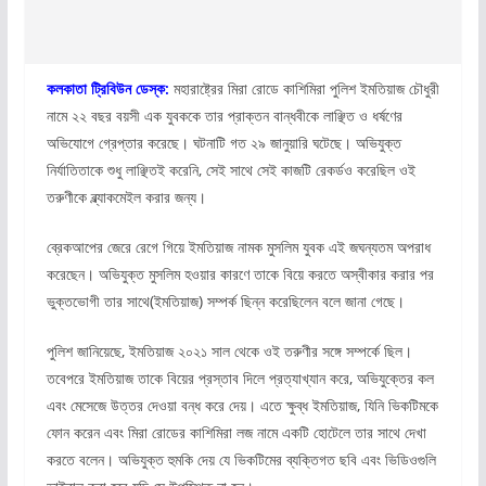
কলকাতা ট্রিবিউন ডেস্ক:
মহারাষ্ট্রের মিরা রোডে কাশিমিরা পুলিশ ইমতিয়াজ চৌধুরী
নামে ২২ বছর বয়সী এক যুবককে তার প্রাক্তন বান্ধবীকে লাঞ্ছিত ও ধর্ষণের
অভিযোগে গ্রেপ্তার করেছে। ঘটনাটি গত ২৯ জানুয়ারি ঘটেছে। অভিযুক্ত
নির্যাতিতাকে শুধু লাঞ্ছিতই করেনি, সেই সাথে সেই কাজটি রেকর্ডও করেছিল ওই
তরুণীকে ব্ল্যাকমেইল করার জন্য।
ব্রেকআপের জেরে রেগে গিয়ে ইমতিয়াজ নামক মুসলিম যুবক এই জঘন্যতম অপরাধ
করেছেন। অভিযুক্ত মুসলিম হওয়ার কারণে তাকে বিয়ে করতে অস্বীকার করার পর
ভুক্তভোগী তার সাথে(ইমতিয়াজ) সম্পর্ক ছিন্ন করেছিলেন বলে জানা গেছে।
পুলিশ জানিয়েছে, ইমতিয়াজ ২০২১ সাল থেকে ওই তরুণীর সঙ্গে সম্পর্কে ছিল।
তবেপরে ইমতিয়াজ তাকে বিয়ের প্রস্তাব দিলে প্রত্যাখ্যান করে, অভিযুক্তের কল
এবং মেসেজে উত্তর দেওয়া বন্ধ করে দেয়। এতে ক্ষুব্ধ ইমতিয়াজ, যিনি ভিকটিমকে
ফোন করেন এবং মিরা রোডের কাশিমিরা লজ নামে একটি হোটেলে তার সাথে দেখা
করতে বলেন। অভিযুক্ত হুমকি দেয় যে ভিকটিমের ব্যক্তিগত ছবি এবং ভিডিওগুলি