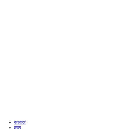
কলকাতা
রাজ্য​