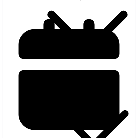
হলিউড