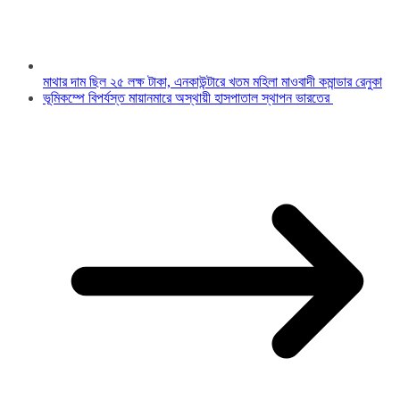
মাথার দাম ছিল ২৫ লক্ষ টাকা, এনকাউন্টারে খতম মহিলা মাওবাদী কমান্ডার রেনুকা
ভূমিকম্পে বিপর্যস্ত মায়ানমারে অস্থায়ী হাসপাতাল স্থাপন ভারতের