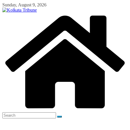
Skip
Sunday, August 9, 2026
to
content