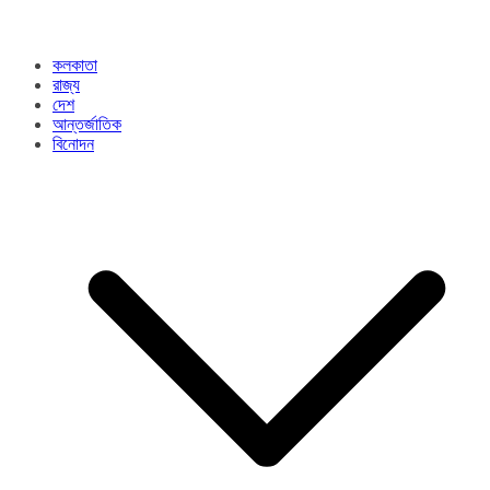
কলকাতা
রাজ্য​
দেশ
আন্তর্জাতিক
বিনোদন