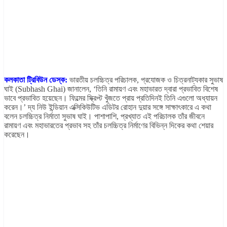
কলকাতা ট্রিবিউন ডেস্ক:
ভারতীয় চলচ্চিত্র পরিচালক, প্রযোজক ও চিত্রনাট্যকার সুভাষ
ঘাই (Subhash Ghai) জানালেন, ‘তিনি রামায়ণ এবং মহাভারত দ্বারা প্রভাবিত বিশেষ
ভাবে প্রভাবিত হয়েছেন। ফিল্মের স্ক্রিপ্ট খুঁজতে প্রায় প্রতিদিনই তিনি এগুলো অধ্যায়ন
করেন।’ দ্য নিউ ইন্ডিয়ান এক্সিকিউটিভ এডিটর রোহান দুয়ার সঙ্গে সাক্ষাৎকারে এ কথা
বলেন চলচ্চিত্র নির্মাতা সুভাষ ঘাই। পাশাপাশি, প্রখ্যাত এই পরিচালক তাঁর জীবনে
রামায়ণ এবং মহাভারতের প্রভাব সহ তাঁর চলচ্চিত্র নির্মাণের বিভিন্ন দিকের কথা শেয়ার
করেছেন।