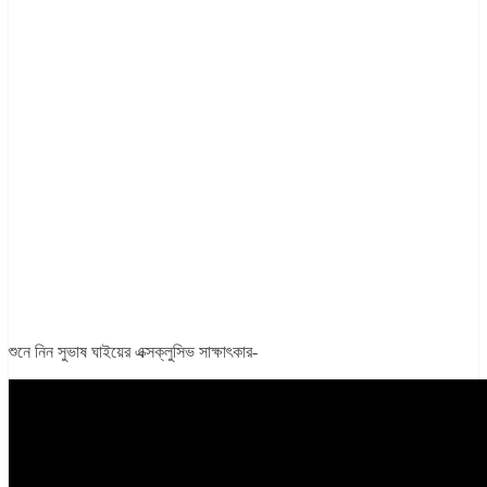
শুনে নিন সুভাষ ঘাইয়ের এক্সক্লুসিভ সাক্ষাৎকার-