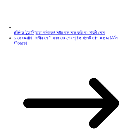
টলিউড ইন্ডাস্ট্রিতে কাউকেই স্টার বলে মনে করি না: সায়নী ঘোষ
১ ফেব্রুয়ারি দ্বিতীয় মোদী সরকারের শেষ পূর্ণাঙ্গ বাজেট পেশ করবেন নির্মলা
সীতারমণ