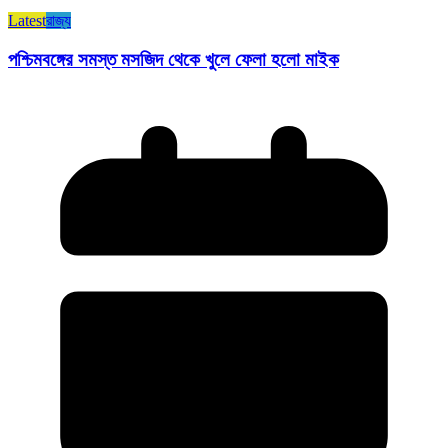
Latest
রাজ্য​
পশ্চিমবঙ্গের সমস্ত মসজিদ থেকে খুলে ফেলা হলো মাইক