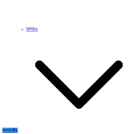
টালিউড
সম্পাদকীয়