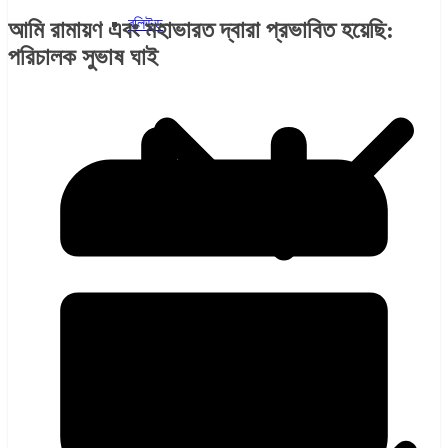
বলিউড
আমি রামায়ণ এবং মহাভারত দ্বারা প্রভাবিত হয়েছি:
পরিচালক সুভাষ ঘাই
হলিউড