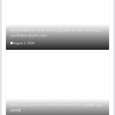
অনুপ্রবেশকারীদের দেশছাড়া করে ফের হিন্দু রাষ্ট্র করা হোক, সাংসদ ঘেরাও,
ফের বিক্ষোভে উত্তাল নেপাল
August 3, 2026
শনিবার ৫৯৬৬ জনের হাতে নাগরিকত্বের শংসাপত্র দিলেন মুখ্যমন্ত্রী শুভেন্দু
অধিকারী