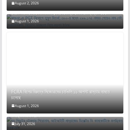
August 2, 2026
ঝাড়খণ্ডে PGT নিয়োগে তুমুল বিতর্ক: ৩০০-র মধ্যে ২৯৯.১৭৫ নম্বর
পেয়েও নাম নেই মেধাতালিকায়, নিয়োগে স্বচ্ছতা নিয়ে প্রশ্ন উঠছে
August 1, 2026
FCRA বিলের বিরুদ্ধে মিজোরামের চার্চগুলি ১১ আগস্ট রাস্তায় নামতে
চলেছে
August 1, 2026
দ্য প্রিন্টের চটকদার শিরোনাম, আইআইটি মাদ্রাজের ডিরেক্টর ভি কামকোটিকে
কলঙ্কিত করার চেষ্টা
July 31, 2026