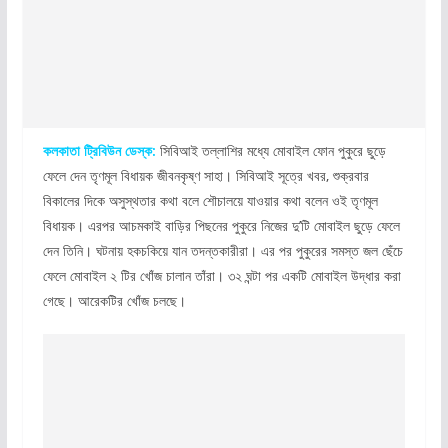
কলকাতা ট্রিবিউন ডেস্ক:
সিবিআই তল্লাশির মধ্যে মোবাইল ফোন পুকুরে ছুড়ে
ফেলে দেন তৃণমূল বিধায়ক জীবনকৃষ্ণ সাহা। সিবিআই সূত্রে খবর, শুক্রবার
বিকালের দিকে অসুস্থতার কথা বলে শৌচালয়ে যাওয়ার কথা বলেন ওই তৃণমূল
বিধায়ক। এরপর আচমকাই বাড়ির পিছনের পুকুরে নিজের দু’টি মোবাইল ছুড়ে ফেলে
দেন তিনি। ঘটনায় হকচকিয়ে যান তদন্তকারীরা। এর পর পুকুরের সমস্ত জল ছেঁচে
ফেলে মোবাইল ২ টির খোঁজ চালান তাঁরা। ৩২ ঘন্টা পর একটি মোবাইল উদ্ধার করা
গেছে। আরেকটির খোঁজ চলছে।