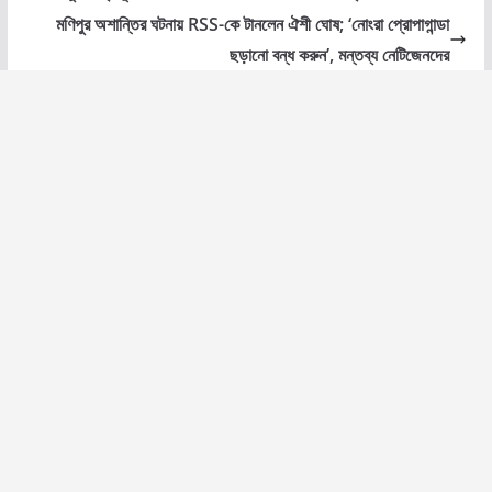
মণিপুর অশান্তির ঘটনায় RSS-কে টানলেন ঐশী ঘোষ; ‘নোংরা প্রোপাগান্ডা
ছড়ানো বন্ধ করুন’, মন্তব্য নেটিজেনদের