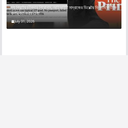
দ্য প্রিন্টের চটকদার শিরোনাম, আইআইটি মাদ্রাজের ডিরেক্টর ভি কামকোটিকে
কলঙ্কিত করার চেষ্টা
July 31, 2026