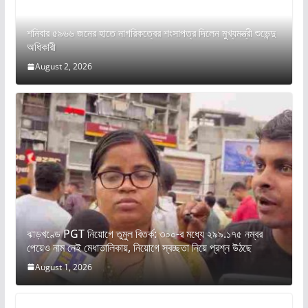
শনিবার ৫৯৬৬ জনের হাতে নাগরিকত্বের শংসাপত্র দিলেন মুখ্যমন্ত্রী শুভেন্দু
অধিকারী
August 2, 2026
ঝাড়খণ্ডে PGT নিয়োগে তুমুল বিতর্ক: ৩০০-র মধ্যে ২৯৯.১৭৫ নম্বর
পেয়েও নাম নেই মেধাতালিকায়, নিয়োগে স্বচ্ছতা নিয়ে প্রশ্ন উঠছে
August 1, 2026