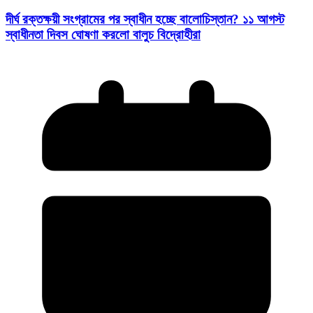
দীর্ঘ রক্তক্ষয়ী সংগ্রামের পর স্বাধীন হচ্ছে বালোচিস্তান? ১১ আগস্ট
স্বাধীনতা দিবস ঘোষণা করলো বালুচ বিদ্রোহীরা