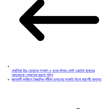
নাবালিকা হিন্দু মেয়েদের গণধর্ষণ ও খুনের ঘটনায় মোস্ট ওয়ান্টেড জুবায়ের
আহমেদকে গ্রেফতার করলো পুলিশ
জ্ঞানবাপী মসজিদে বৈজ্ঞানিক সমীক্ষা চালানোর অনুমতি দিলো বারাণসী আদালত