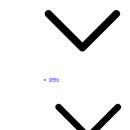
হলিউড