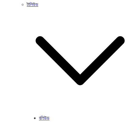
টালিউড
বলিউড