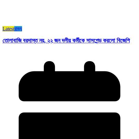
Latest
রাজ্য​
তোলাবাজি বরদাস্ত নয়, ২২ জন দলীয় কর্মীকে সাসপেন্ড করলো বিজেপি