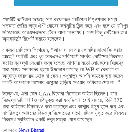
পোস্টটি ভাইরাল হয়েছে বেশ কয়েকজন নেটিজেন বিশৃঙ্খলার মধ্যে
শত্রুতা তৈরির জন্য ঐশী ঘোষের কর্মসূচির নিন্দা করে এবং বলে যে মণিপুর
সহিংসতায় আরএসএসকে টেনে আনা অন্যায্য। বেশ কিছু নেটিজেন তার
অ্যাকাউন্টে রিপোর্ট করতে বলেছেন।
একজন নেটিজেন লিখেছেন, “আরএসএস এর কোনটির সাথে কি করার
আছে? প্রতিটি এবং খুব আরএসএস/বিজেপি সমর্থক দোষীদের বিরুদ্ধে
কঠোর ব্যবস্থা নেওয়ার জন্য বলেছে আপনার মতো লোকেদের বিরুদ্ধে
যারা স্বয়ং সেবকদের হত্যা উপভোগ করেছে তা WB বা কেরালা বা
অন্যান্য জায়গায়ই হোক না কেন। শুধুমাত্র আপনি কাউকে ঘৃণা করেন
বলেই আপনাকে আপনার এজেন্ডা ছড়িয়ে দেওয়ার অধিকার দেয় না।”
উল্লেখ্য, ঐশী ঘোষ CAA বিরোধী বিক্ষোভে জড়িত ছিলেন। তার
বিরুদ্ধে দুটি FIRও নথিভুক্ত করা হয়েছিল। সেই সময়ে, তিনি 370
ধারা বাতিলের বিরুদ্ধেও কথা বলেছেন এবং কাশ্মীর ইস্যু তুলে ধরে এবং
নাগরিকত্ব আইনের বিরুদ্ধে বিক্ষোভের সাথে এটিকে যুক্ত করে সিএএর
বিরুদ্ধে প্রতিবাদে একটি নতুন মাত্রা যোগ করেছেন।
তথ্যসূত্র:
News Bharati