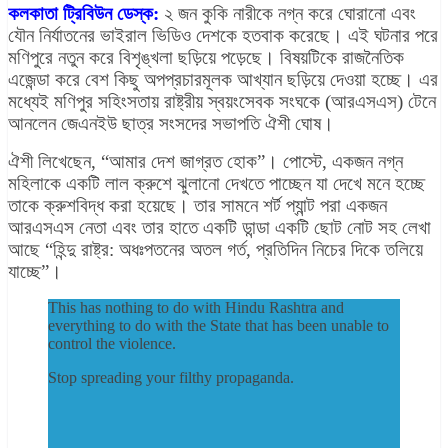
কলকাতা ট্রিবিউন ডেস্ক:
২ জন কুকি নারীকে নগ্ন করে ঘোরানো এবং
যৌন নির্যাতনের ভাইরাল ভিডিও দেশকে হতবাক করেছে। এই ঘটনার পরে
মণিপুরে নতুন করে বিশৃঙ্খলা ছড়িয়ে পড়েছে। বিষয়টিকে রাজনৈতিক
এজেন্ডা করে বেশ কিছু অপপ্রচারমূলক আখ্যান ছড়িয়ে দেওয়া হচ্ছে। এর
মধ্যেই মণিপুর সহিংসতায় রাষ্ট্রীয় স্বয়ংসেবক সংঘকে (আরএসএস) টেনে
আনলেন জেএনইউ ছাত্র সংসদের সভাপতি ঐশী ঘোষ।
ঐশী লিখেছেন, “আমার দেশ জাগ্রত হোক”। পোস্টে, একজন নগ্ন
মহিলাকে একটি লাল ক্রুশে ঝুলানো দেখতে পাচ্ছেন যা দেখে মনে হচ্ছে
তাকে ক্রুশবিদ্ধ করা হয়েছে। তার সামনে শর্ট প্যান্ট পরা একজন
আরএসএস নেতা এবং তার হাতে একটি ডান্ডা একটি ছোট নোট সহ লেখা
আছে “হিন্দু রাষ্ট্র: অধঃপতনের অতল গর্ত, প্রতিদিন নিচের দিকে তলিয়ে
যাচ্ছে”।
This has nothing to do with Hindu Rashtra and
everything to do with the State that has been unable to
control the violence.
Stop spreading your filthy propaganda.