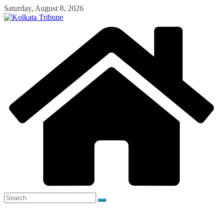
Skip
Saturday, August 8, 2026
to
content