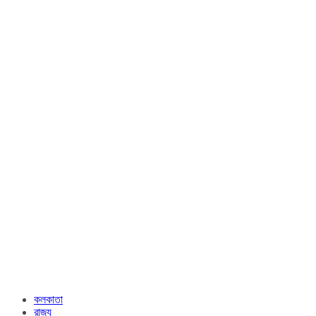
কলকাতা
রাজ্য​