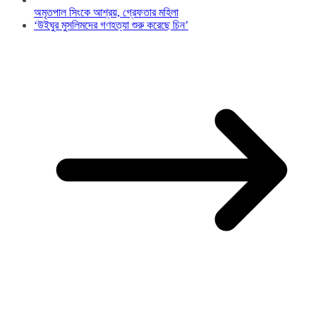
অমৃতপাল সিংকে আশ্রয়, গ্রেফতার মহিলা
‘উইঘুর মুসলিমদের গণহত্যা শুরু করেছে চিন’