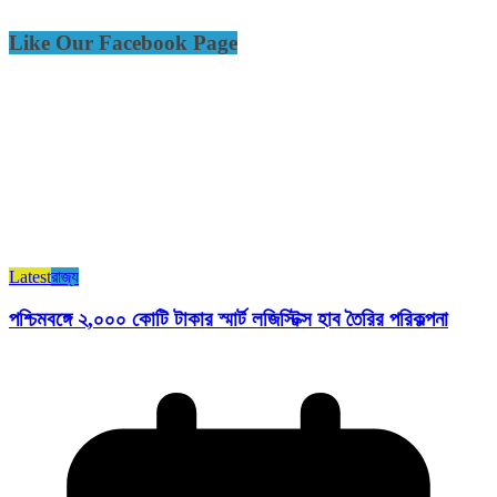
Like Our Facebook Page
Latest
রাজ্য​
পশ্চিমবঙ্গে ২,০০০ কোটি টাকার স্মার্ট লজিস্টিক্স হাব তৈরির পরিকল্পনা