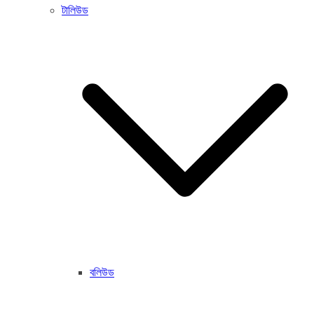
টালিউড
বলিউড