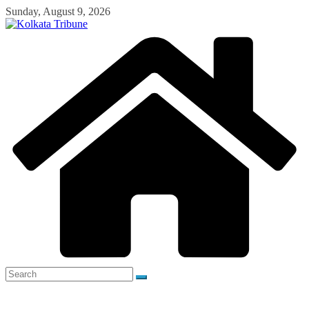
Skip
Sunday, August 9, 2026
to
content