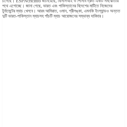
চলেছে। ESPNcricinfo জানিয়েছে, বিসিসিআই ও পিসিবি দ্রুত একটি সমঝোতার
পথে এগোচ্ছে। জানা গেছে, ভারত এবং পাকিস্তানের বিদেশের মাটিতে নিজেদের
টুর্নামেন্টের ম্যাচ খেলবে। আরব আমিরাত, ওমান, শ্রীলঙ্কা, এমনকি ইংল্যান্ডও অন্তত
দুটি ভারত-পাকিস্তান ম্যাচসহ পাঁচটি ম্যাচ আয়োজনের সম্ভাব্য দাবিদার।