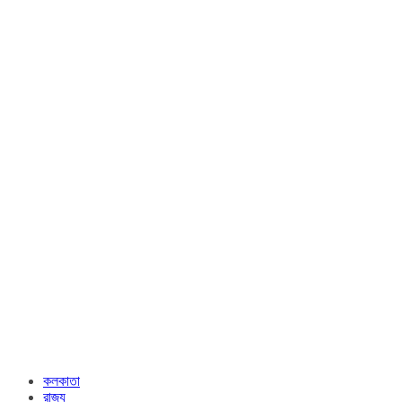
কলকাতা
রাজ্য​