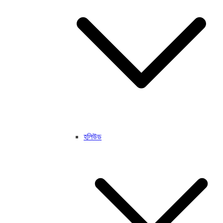
হলিউড