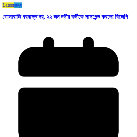
Latest
রাজ্য​
তোলাবাজি বরদাস্ত নয়, ২২ জন দলীয় কর্মীকে সাসপেন্ড করলো বিজেপি