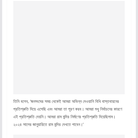
তিনি বলেন, ‘জনসংঘের সময় থেকেই আমরা অভিন্ন দেওয়ানি বিধি বাস্তবায়নের
প্রতিশ্রুতি দিয়ে এসেছি এবং আমরা তা পূরণ করব। আমরা শুধু নির্বাচনের কারণে
এই প্রতিশ্রুতি দেয়নি। আমরা রাম মন্দির নির্মাণের প্রতিশ্রুতি দিয়েছিলাম।
২০২৪ সালের জানুয়ারিতে রাম মন্দির দেখতে পাবেন।’