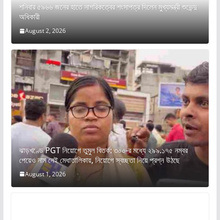
শনিবার ৫৯৬৬ জনের হাতে নাগরিকত্বের শংসাপত্র দিলেন মুখ্যমন্ত্রী শুভেন্দু
অধিকারী
August 2, 2026
ঝাড়খণ্ডে PGT নিয়োগে তুমুল বিতর্ক: ৩০০-র মধ্যে ২৯৯.১৭৫ নম্বর
পেয়েও নাম নেই মেধাতালিকায়, নিয়োগে স্বচ্ছতা নিয়ে প্রশ্ন উঠছে
August 1, 2026