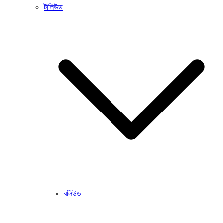
টালিউড
বলিউড