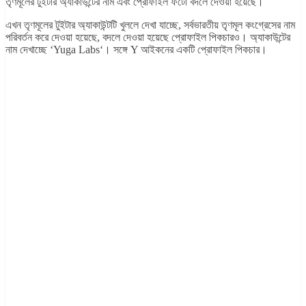
তৃণমূলের টুইটার অ্যাকাউন্টের নাম এবং প্রোফাইল ফটো বদলে দেওয়া হয়েছে।
এখন তৃণমূলের টুইটার অ্যাকাউন্টটি খুললে দেখা যাচ্ছে, সর্বভারতীয় তৃণমূল কংগ্রেসের নাম
পরিবর্তন করে দেওয়া হয়েছে, বদলে দেওয়া হয়েছে প্রোফাইল পিকচারও। অ্যাকাউন্টের
নাম দেখাচ্ছে ‘Yuga Labs‘। সঙ্গে Y আইকনের একটি প্রোফাইল পিকচার।