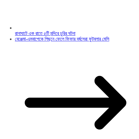
রানাঘাটে এক রাতে ৫টি মন্দিরে চুরির ঘটনা
বেঞ্জেমা-এমবাপেকে পিছনে ফেলে ফিফার বর্ষসেরা ফুটবলার মেসি