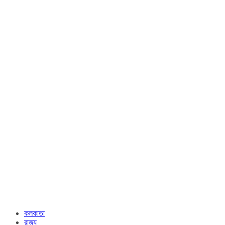
কলকাতা
রাজ্য​