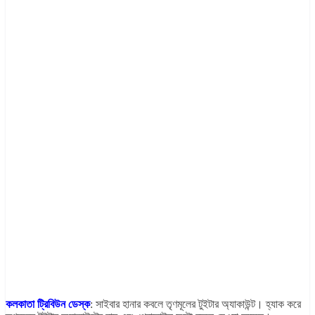
কলকাতা ট্রিবিউন ডেস্ক
: সাইবার হানার কবলে তৃণমূলের টুইটার অ্যাকাউন্ট। হ্যাক করে