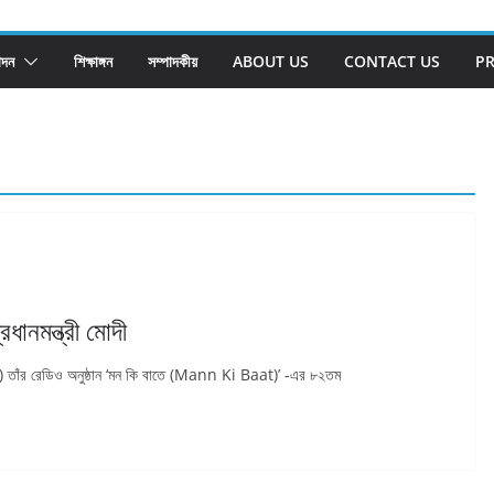
োদন
শিক্ষাঙ্গন
সম্পাদকীয়
ABOUT US
CONTACT US
PR
ধানমন্ত্রী মোদী
odi) তাঁর রেডিও অনুষ্ঠান ‘মন কি বাতে (Mann Ki Baat)’ -এর ৮২তম