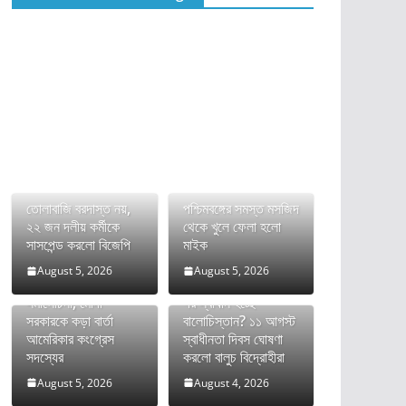
তোলাবাজি বরদাস্ত নয়,
পশ্চিমবঙ্গের সমস্ত মসজিদ
২২ জন দলীয় কর্মীকে
থেকে খুলে ফেলা হলো
সাসপেন্ড করলো বিজেপি
মাইক
August 5, 2026
August 5, 2026
ভারতের FCRA বিল নিয়ে
দীর্ঘ রক্তক্ষয়ী সংগ্রামের
সমালোচনা, মোদী
পর স্বাধীন হচ্ছে
সরকারকে কড়া বার্তা
বালোচিস্তান? ১১ আগস্ট
আমেরিকার কংগ্রেস
স্বাধীনতা দিবস ঘোষণা
সদস্যের
করলো বালুচ বিদ্রোহীরা
August 5, 2026
August 4, 2026
অনুপ্রবেশকারীদের