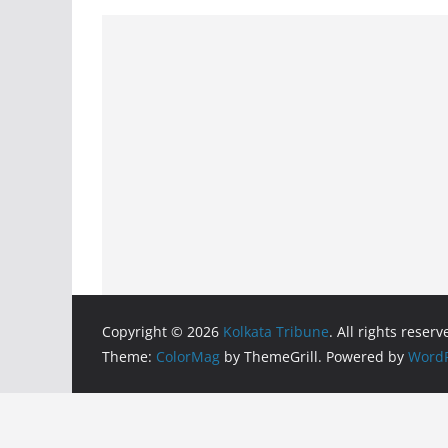
Copyright © 2026
Kolkata Tribune
. All rights reserv
Theme:
ColorMag
by ThemeGrill. Powered by
WordP