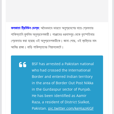
কলকাতা ট্রিবিউন ডেস্ক:
অবৈধভাবে ভারতে অনুপ্রবেশের দায়ে গ্রেফতার
পাকিস্তানি মুসলিম অনুপ্রবেশকারী। পাঞ্জাবের গুরদাসপুর থেকে বৃহস্পতিবার
গ্রেফতার করা হয়েছে ওই অনুপ্রবেশকারীকে। জানা গেছে, ওই ব্যক্তির নাম
আমির রাজা। বাড়ি পাকিস্তানের শিয়ালকোটে।
BSF has arrested a Pakistan national
who had crossed the International
Border and entered Indian territory
in the area of Border Out Post Nikka
in the Gurdaspur sector of Punjab.
He has been identified as Aamir
Raza, a resident of District Sialkot,
Pakistan.
pic.twitter.com/keHiazAlGF