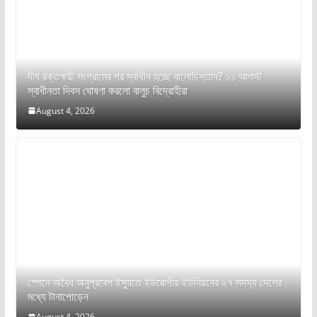
দীর্ঘ রক্তক্ষয়ী সংগ্রামের পর স্বাধীন হচ্ছে বালোচিস্তান? ১১ আগস্ট
স্বাধীনতা দিবস ঘোষণা করলো বালুচ বিদ্রোহীরা
August 4, 2026
স্পেনে অবৈধ অনুপ্রবেশ ইস্যুতে ইউরোপীয় ইউনিয়নের ২৭ সদস্য দেশের
মধ্যে টানাপোড়েন
August 4, 2026