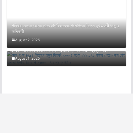
শনিবার ৫৯৬৬ জনের হাতে নাগরিকত্বের শংসাপত্র দিলেন মুখ্যমন্ত্রী শুভেন্দু
অধিকারী
August 2, 2026
ঝাড়খণ্ডে PGT নিয়োগে তুমুল বিতর্ক: ৩০০-র মধ্যে ২৯৯.১৭৫ নম্বর
পেয়েও নাম নেই মেধাতালিকায়, নিয়োগে স্বচ্ছতা নিয়ে প্রশ্ন উঠছে
August 1, 2026