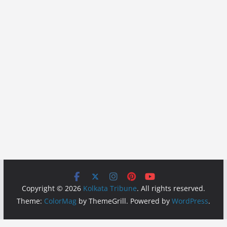
Copyright © 2026
Kolkata Tribune
. All rights reserved.
Theme:
ColorMag
by ThemeGrill. Powered by
WordPress
.