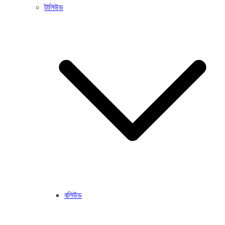
টালিউড
বলিউড