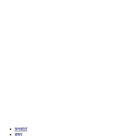
কলকাতা
রাজ্য​