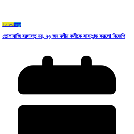
Latest
রাজ্য​
তোলাবাজি বরদাস্ত নয়, ২২ জন দলীয় কর্মীকে সাসপেন্ড করলো বিজেপি