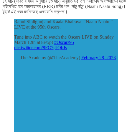
১২ মার্চ (ভারতীয় সময় অনুসারে ১৩ মার্চ) অনুষ্ঠিত ৯৫ তম একাডেমি অ্যাওয়ার্ডের মঞ্চে
পরিবেশিত হবে আরআরআর (RRR) ছবির গান ‘নাটু নাটু’ (Naatu Naatu Song)।
টুইটে এই খবর জানিয়েছে একাডেমি কর্তৃপক্ষ।
Rahul Sipligunj and Kaala Bhairava. “Naatu Naatu.”
LIVE at the 95th Oscars.
Tune into ABC to watch the Oscars LIVE on Sunday,
March 12th at 8e/5p!
#Oscars95
pic.twitter.com/8FC7gJQbJs
— The Academy (@TheAcademy)
February 28, 2023