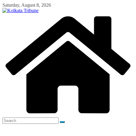
Skip
Saturday, August 8, 2026
to
content