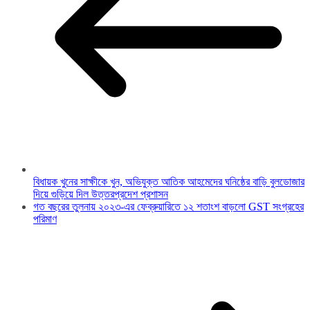
বিধায়ক খুনের সাক্ষীকে খুন, অভিযুক্ত আতিক আহমেদের ঘনিষ্ঠের বাড়ি বুলডোজার
দিয়ে গুড়িয়ে দিল উত্তরপ্রদেশ প্রশাসন
গত বছরের তুলনায় ২০২৩-এর ফেব্রুয়ারিতে ১২ শতাংশ বাড়লো GST সংগ্রহের
পরিমাণ