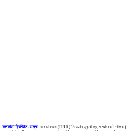
কলকাতা ট্রিবিউন ডেস্ক
: আরআরআর (RRR) সিনেমার মুকুটে জুড়ল আরেকটি পালক।