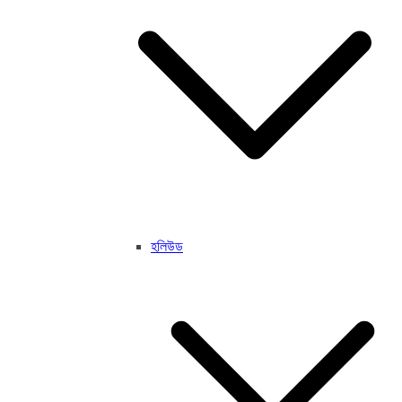
হলিউড