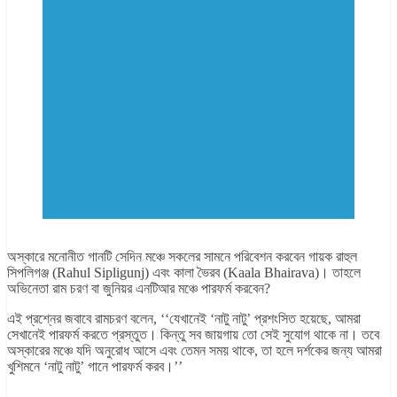
অস্কারে মনোনীত গানটি সেদিন মঞ্চে সকলের সামনে পরিবেশন করবেন গায়ক রাহুল
সিপলিগঞ্জ (Rahul Sipligunj) এবং কালা ভৈরব (Kaala Bhairava)। তাহলে
অভিনেতা রাম চরণ বা জুনিয়র এনটিআর মঞ্চে পারফর্ম করবেন?
এই প্রশ্নের জবাবে রামচরণ বলেন, ‘‘যেখানেই ‘নাটু নাটু’ প্রশংসিত হয়েছে, আমরা
সেখানেই পারফর্ম করতে প্রস্তুত। কিন্তু সব জায়গায় তো সেই সুযোগ থাকে না। তবে
অস্কারের মঞ্চে যদি অনুরোধ আসে এবং তেমন সময় থাকে, তা হলে দর্শকের জন্য আমরা
খুশিমনে ‘নাটু নাটু’ গানে পারফর্ম করব।’’