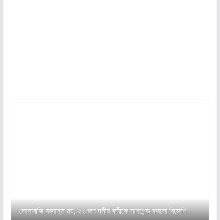
তোলাবাজি বরদাস্ত নয়, ২২ জন দলীয় কর্মীকে সাসপেন্ড করলো বিজেপি