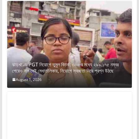
ঝাড়খণ্ডে PGT নিয়োগে তুমুল বিতর্ক: ৩০০-র মধ্যে ২৯৯.১৭৫ নম্বর
পেয়েও নাম নেই মেধাতালিকায়, নিয়োগে স্বচ্ছতা নিয়ে প্রশ্ন উঠছে
August 1, 2026