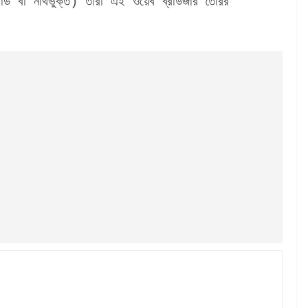
ার্ড বা নথিভুক্ত) তারা এই ওয়েব ব্রাউজার তৈরির