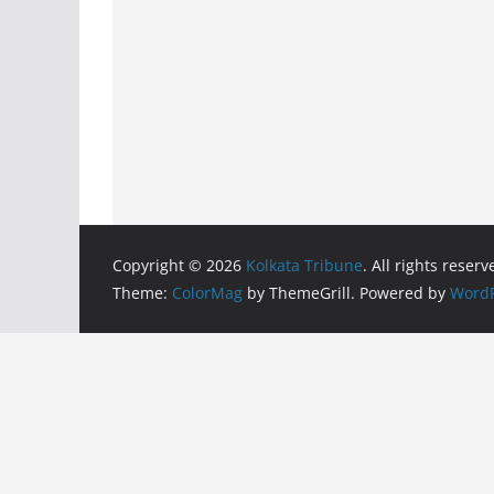
Copyright © 2026
Kolkata Tribune
. All rights reserv
Theme:
ColorMag
by ThemeGrill. Powered by
WordP