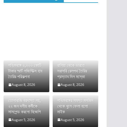
পশ্চিমবঙ্গে ২,০০০ কোটি
রাশিয়া থেকে ভারতে
টাকার স্মার্ট লজিস্টিক্স হাব
সরাসরি রেলপথ তৈরির
তৈরির পরিকল্পনা
প্রস্তাব দিল মস্কো
August 8, 2026
August 8, 2026
তোলাবাজি বরদাস্ত নয়,
পশ্চিমবঙ্গের সমস্ত মসজিদ
২২ জন দলীয় কর্মীকে
থেকে খুলে ফেলা হলো
সাসপেন্ড করলো বিজেপি
মাইক
August 5, 2026
August 5, 2026
ভারতের FCRA বিল নিয়ে
দীর্ঘ রক্তক্ষয়ী সংগ্রামের