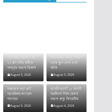
তোলাবাজি বরদাস্ত নয়,
পশ্চিমবঙ্গের সমস্ত মসজিদ
২২ জন দলীয় কর্মীকে
থেকে খুলে ফেলা হলো
সাসপেন্ড করলো বিজেপি
মাইক
August 5, 2026
August 5, 2026
ভারতের FCRA বিল নিয়ে
দীর্ঘ রক্তক্ষয়ী সংগ্রামের
সমালোচনা, মোদী
পর স্বাধীন হচ্ছে
সরকারকে কড়া বার্তা
বালোচিস্তান? ১১ আগস্ট
আমেরিকার কংগ্রেস
স্বাধীনতা দিবস ঘোষণা
সদস্যের
করলো বালুচ বিদ্রোহীরা
August 5, 2026
August 4, 2026
অনুপ্রবেশকারীদের