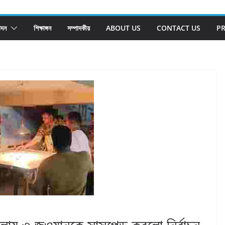
োদন
শিক্ষাঙ্গন
সম্পাদকীয়
ABOUT US
CONTACT US
PR
েলায় ৩ জওয়ানকে সাসপেন্ড করলো নির্বাচন