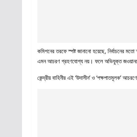
কমিশনের তরফে স্পষ্ট জানানো হয়েছে, নির্বাচনের মতো স
এমন আচরণ গ্রহণযোগ্য নয়। ফলে অভিযুক্ত জওয়ানদে
কেন্দ্রীয় বাহিনীর এই ‘উদাসীন’ ও ‘পক্ষপাতমূলক’ আচর