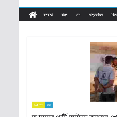
কলকাতা
রাজ্য​
দেশ
আন্তর্জাতিক
বিন
LATEST
রাজ্য​
তৃণমূলের পার্টি অফিসে ক্যারাম খ