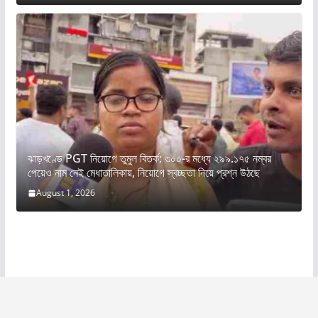
ঝাড়খণ্ডে PGT নিয়োগে তুমুল বিতর্ক: ৩০০-র মধ্যে ২৯৯.১৭৫ নম্বর
পেয়েও নাম নেই মেধাতালিকায়, নিয়োগে স্বচ্ছতা নিয়ে প্রশ্ন উঠছে
August 1, 2026