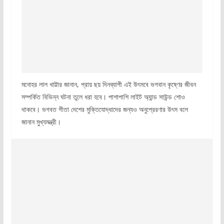
মনোহর লাল খাট্টার জানান, প্রায় ছয় দিনব্যাপী এই উৎসবে ভগবান কৃষ্ণের জীবন
সম্পর্কিত বিভিন্ন ঘটনা তুলে ধরা হবে। পাশাপাশি লাইট অ্যান্ড সাউন্ড শোও
থাকবে।
ভগবত গীতা দেশের মুক্তিযোদ্ধাদের জন্যও অনুপ্রেরণার উৎস বলে
জানান মুখ্যমন্ত্রী।