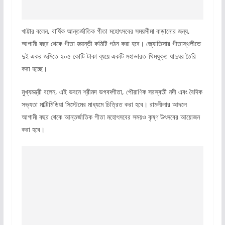
খাট্টার বলেন, বার্ষিক আন্তর্জাতিক গীতা মহোৎসবের সময়সীমা বাড়ানোর জন্য,
আগামী বছর থেকে গীতা জয়ন্তী কমিটি গঠন করা হবে।
জ্যোতিসার গীতাস্থলীতে
দুই একর জমিতে ২০৫ কোটি টাকা ব্যয়ে একটি মহাভারত-থিমযুক্ত যাদুঘর তৈরি
করা হচ্ছে।
মুখ্যমন্ত্রী বলেন, এই ভবনে শ্রীমদ ভগবদ্গীতা, পৌরাণিক সরস্বতী নদী এবং বৈদিক
সভ্যতা মাল্টিমিডিয়া সিস্টেমের মাধ্যমে চিত্রিত করা হবে।
রামলীলার আদলে
আগামী বছর থেকে আন্তর্জাতিক গীতা মহোৎসবের সময়ও কৃষ্ণ উৎসবের আয়োজন
করা হবে।