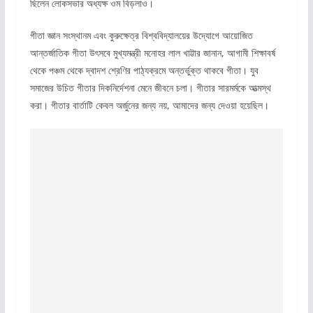
ছিলেন লোকসভার অধ্যক্ষ ওম বিড়লাও।
গীতা জ্ঞান সংস্থানম এবং কুরুক্ষেত্র বিশ্ববিদ্যালয়ের উদ্যোগে আয়োজিত
আন্তর্জাতিক গীতা উৎসবে মুখ্যমন্ত্রী মনোহর লাল খাট্টার জানান, আগামী শিক্ষাবর্ষ
থেকে পঞ্চম থেকে দ্বাদশ শ্রেণির পাঠ্যক্রমে অন্তর্ভুক্ত থাকবে গীতা। যুব
সমাজের উচিত গীতার দিকনির্দেশনা মেনে জীবনে চলা। গীতার সারমর্মকে আত্মস্থ
করা। গীতার বার্তাটি কেবল অর্জুনের জন্য নয়, আমাদের জন্য দেওয়া হয়েছিল।