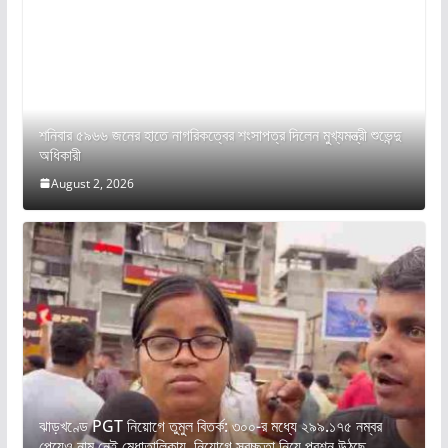
শনিবার ৫৯৬৬ জনের হাতে নাগরিকত্বের শংসাপত্র দিলেন মুখ্যমন্ত্রী শুভেন্দু
অধিকারী
August 2, 2026
ঝাড়খণ্ডে PGT নিয়োগে তুমুল বিতর্ক: ৩০০-র মধ্যে ২৯৯.১৭৫ নম্বর
পেয়েও নাম নেই মেধাতালিকায়, নিয়োগে স্বচ্ছতা নিয়ে প্রশ্ন উঠছে