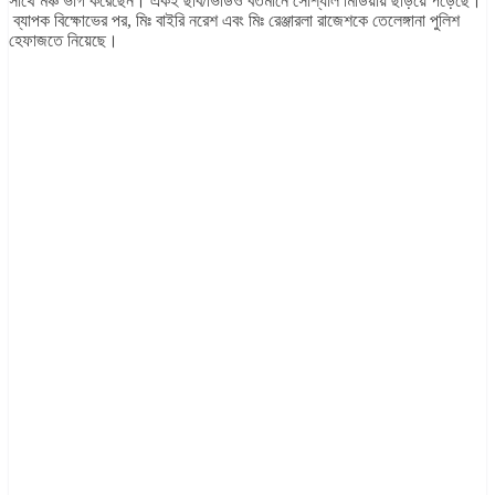
সাথে মঞ্চ ভাগ করেছেন। একই ছবি/ভিডিও বর্তমানে সোশ্যাল মিডিয়ায় ছড়িয়ে পড়েছে।
ব্যাপক বিক্ষোভের পর, মিঃ বাইরি নরেশ এবং মিঃ রেঞ্জারলা রাজেশকে তেলেঙ্গানা পুলিশ
হেফাজতে নিয়েছে।