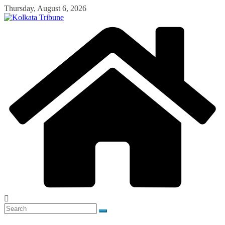
Skip
Thursday, August 6, 2026
to
content