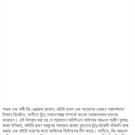
গায়ক এবং কর্মী মিঃ রেঞ্জারলা রাজেশ, বাইরি নরেশ এবং অন্যদের একজন পরামর্শদাতা
হিসাবে বিবেচিত, অতীতে হিন্দু দেবতা/শাস্ত্র সম্পর্কে অনেক অবমাননাকর মন্তব্য
করেছেন। এটা বিশ্বাস করা হয় যে প্রাক্তন আইপিএস অফিসার আরএস প্রবীণ কুমার,
কাঞ্চা ইলিয়াহ, কাদিরি কৃষ্ণ প্রমুখের সমন্বয়ে রাজ্যে বৃহত্তর হিন্দু-বিরোধী লবিগুলি কাজ
করছে এবং বাইরি নরেশের মতো ব্যক্তিরা হিমশৈলের টিপ মাত্র। অতীতে, মিঃ আরএস