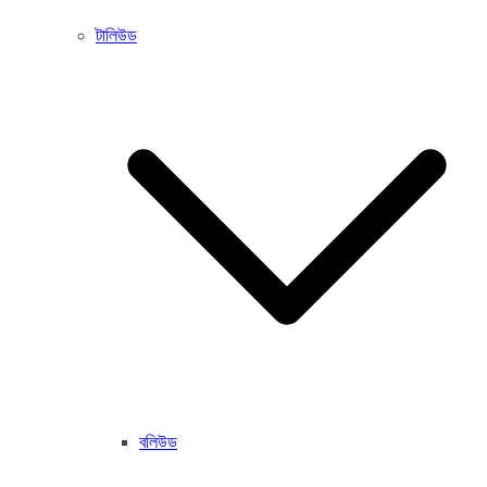
টালিউড
বলিউড