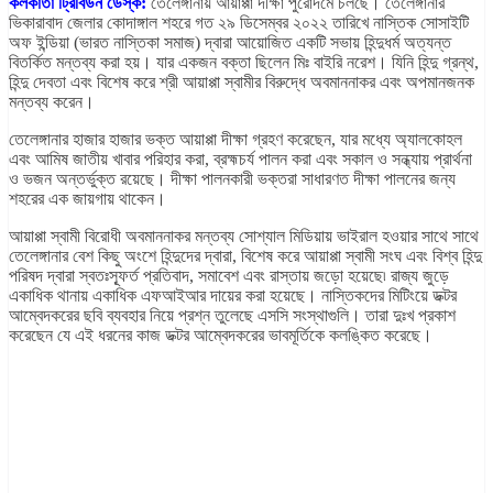
কলকাতা ট্রিবিউন ডেস্ক:
তেলেঙ্গানায় আয়াপ্পা দীক্ষা পুরোদমে চলছে। তেলেঙ্গানার
ভিকারাবাদ জেলার কোদাঙ্গাল শহরে গত ২৯ ডিসেম্বর ২০২২ তারিখে নাস্তিক সোসাইটি
অফ ইন্ডিয়া (ভারত নাস্তিকা সমাজ) দ্বারা আয়োজিত একটি সভায় হিন্দুধর্ম অত্যন্ত
বিতর্কিত মন্তব্য করা হয়। যার একজন বক্তা ছিলেন মিঃ বাইরি নরেশ। যিনি হিন্দু গ্রন্থ,
হিন্দু দেবতা এবং বিশেষ করে শ্রী আয়াপ্পা স্বামীর বিরুদ্ধে অবমাননাকর এবং অপমানজনক
মন্তব্য করেন।
তেলেঙ্গানার হাজার হাজার ভক্ত আয়াপ্পা দীক্ষা গ্রহণ করেছেন, যার মধ্যে অ্যালকোহল
এবং আমিষ জাতীয় খাবার পরিহার করা, ব্রহ্মচর্য পালন করা এবং সকাল ও সন্ধ্যায় প্রার্থনা
ও ভজন অন্তর্ভুক্ত রয়েছে। দীক্ষা পালনকারী ভক্তরা সাধারণত দীক্ষা পালনের জন্য
শহরের এক জায়গায় থাকেন।
আয়াপ্পা স্বামী বিরোধী অবমাননাকর মন্তব্য সোশ্যাল মিডিয়ায় ভাইরাল হওয়ার সাথে সাথে
তেলেঙ্গানার বেশ কিছু অংশে হিন্দুদের দ্বারা, বিশেষ করে আয়াপ্পা স্বামী সংঘ এবং বিশ্ব হিন্দু
পরিষদ দ্বারা স্বতঃস্ফূর্ত প্রতিবাদ, সমাবেশ এবং রাস্তায় জড়ো হয়েছে৷ রাজ্য জুড়ে
একাধিক থানায় একাধিক এফআইআর দায়ের করা হয়েছে। নাস্তিকদের মিটিংয়ে ডক্টর
আম্বেদকরের ছবি ব্যবহার নিয়ে প্রশ্ন তুলেছে এসসি সংস্থাগুলি। তারা দুঃখ প্রকাশ
করেছেন যে এই ধরনের কাজ ডক্টর আম্বেদকরের ভাবমূর্তিকে কলঙ্কিত করেছে।