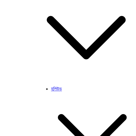
হলিউড