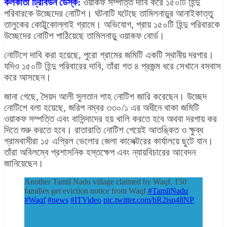
কলকাতা ট্রিবিউন ডেস্ক:
ওয়াকফ সম্পত্তি দাবি করে ১৫০টি হিন্দু
পরিবারকে উচ্ছেদের নোটিশ। ঘটনাটি ঘটেছে তামিলনাড়ুর আনাইকাত্তু
তালুকের কোট্টুকোল্লাই গ্রামে। অভিযোগ, প্রায় ১৫০টি হিন্দু পরিবারকে
উচ্ছেদের নোটিশ পাঠিয়েছে তামিলনাড়ু ওয়াকফ বোর্ড।
নোটিশে দাবি করা হয়েছে, পুরো গ্রামের জমিটি একটি স্থানীয় দরগার।
যদিও ১৫০টি হিন্দু পরিবারের দাবি, তাঁরা গত ৪ প্রজন্ম ধরে সেখানে বসবাস
করে আসছেন।
জানা গেছে, সৈয়দ আলী সুলতান শাহ নোটিশ জারি করেছেন। উচ্ছেদ
নোটিশে বলা হয়েছে, জরিপ নম্বর ৩৩০/১ এর অধীনে থাকা জমিটি
ওয়াকফ সম্পত্তি এবং বাসিন্দাদের হয় খালি করতে হবে অথবা দরগায় কর
দিতে শুরু করতে হবে। রাতারাতি নোটিশ পেয়েই আতঙ্কিত ও ক্ষুব্ধ
গ্রামবাসীরা ১৫ এপ্রিল ভেলোর জেলা কালেক্টরের কার্যালয়ে ছুটে যান।
তাঁরা অবিলম্বে প্রশাসনিক হস্তক্ষেপ এবং ন্যায়বিচারের আবেদন
জানিয়েছেন।
Another Tamil Nadu village claimed by Waqf. 150
families get eviction notice from Waqf.
#TamilNadu
#Waqf
#news
#ITVideo
pic.twitter.com/bR2isn48NP