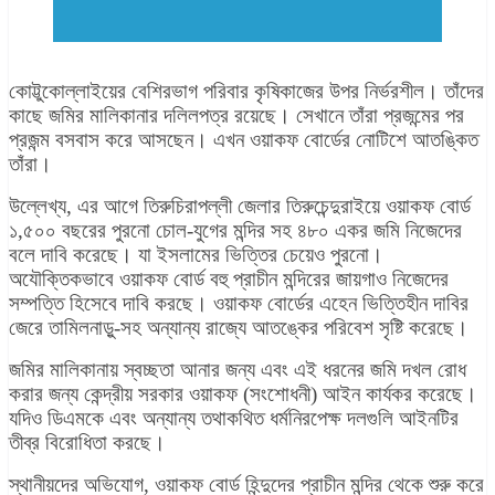
কোট্টুকোল্লাইয়ের বেশিরভাগ পরিবার কৃষিকাজের উপর নির্ভরশীল। তাঁদের
কাছে জমির মালিকানার দলিলপত্র রয়েছে। সেখানে তাঁরা প্রজন্মের পর
প্রজন্ম বসবাস করে আসছেন। এখন ওয়াকফ বোর্ডের নোটিশে আতঙ্কিত
তাঁরা।
উল্লেখ্য, এর আগে তিরুচিরাপল্লী জেলার তিরুচেন্দুরাইয়ে ওয়াকফ বোর্ড
১,৫০০ বছরের পুরনো চোল-যুগের মন্দির সহ ৪৮০ একর জমি নিজেদের
বলে দাবি করেছে। যা ইসলামের ভিত্তির চেয়েও পুরনো।
অযৌক্তিকভাবে ওয়াকফ বোর্ড বহু প্রাচীন মন্দিরের জায়গাও নিজেদের
সম্পত্তি হিসেবে দাবি করছে। ওয়াকফ বোর্ডের এহেন ভিত্তিহীন দাবির
জেরে তামিলনাড়ু-সহ অন্যান্য রাজ্যে আতঙ্কের পরিবেশ সৃষ্টি করেছে।
জমির মালিকানায় স্বচ্ছতা আনার জন্য এবং এই ধরনের জমি দখল রোধ
করার জন্য কেন্দ্রীয় সরকার ওয়াকফ (সংশোধনী) আইন কার্যকর করেছে।
যদিও ডিএমকে এবং অন্যান্য তথাকথিত ধর্মনিরপেক্ষ দলগুলি আইনটির
তীব্র বিরোধিতা করছে।
স্থানীয়দের অভিযোগ, ওয়াকফ বোর্ড হিন্দুদের প্রাচীন মন্দির থেকে শুরু করে