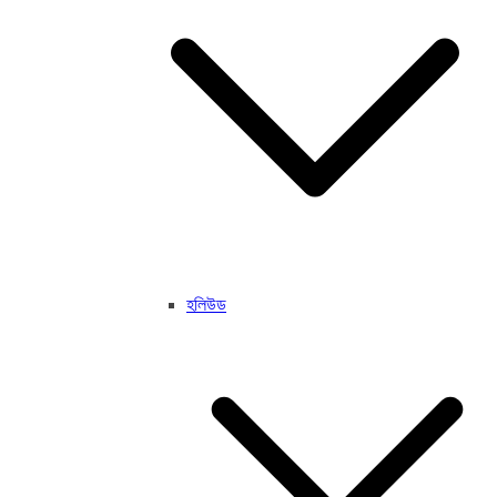
হলিউড