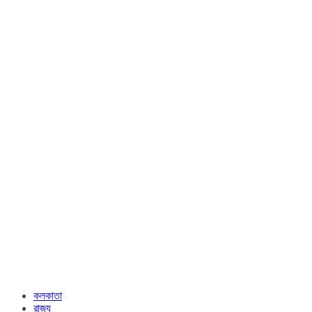
কলকাতা
রাজ্য​