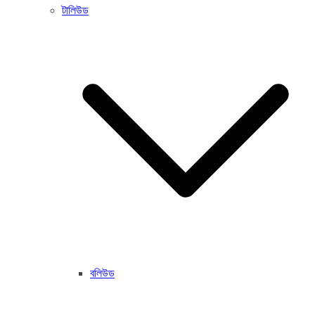
টালিউড
বলিউড