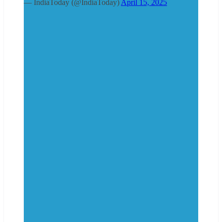
— IndiaToday (@IndiaToday)
April 15, 2025