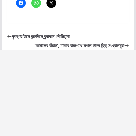
কৃষ্ণের টানে জন্মদিনে বৃন্দাবনে সৌমিতৃষা
‘আমাদের বাঁচান’, ঢাকার রাজপথে মশাল হাতে হিন্দু সংখ্যালঘুরা