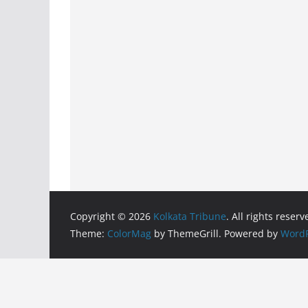
Copyright © 2026
Kolkata Tribune
. All rights reserv
Theme:
ColorMag
by ThemeGrill. Powered by
WordP