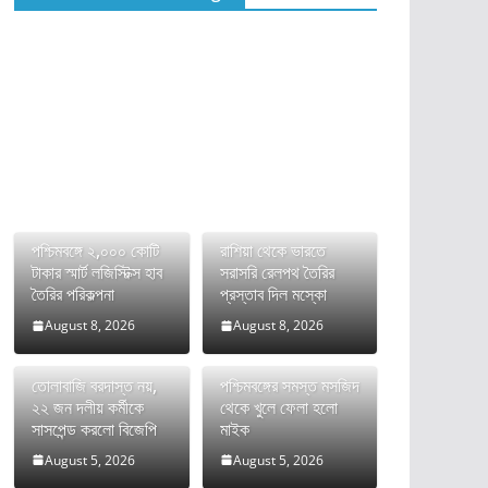
পশ্চিমবঙ্গে ২,০০০ কোটি
রাশিয়া থেকে ভারতে
টাকার স্মার্ট লজিস্টিক্স হাব
সরাসরি রেলপথ তৈরির
তৈরির পরিকল্পনা
প্রস্তাব দিল মস্কো
August 8, 2026
August 8, 2026
তোলাবাজি বরদাস্ত নয়,
পশ্চিমবঙ্গের সমস্ত মসজিদ
২২ জন দলীয় কর্মীকে
থেকে খুলে ফেলা হলো
সাসপেন্ড করলো বিজেপি
মাইক
August 5, 2026
August 5, 2026
ভারতের FCRA বিল নিয়ে
দীর্ঘ রক্তক্ষয়ী সংগ্রামের