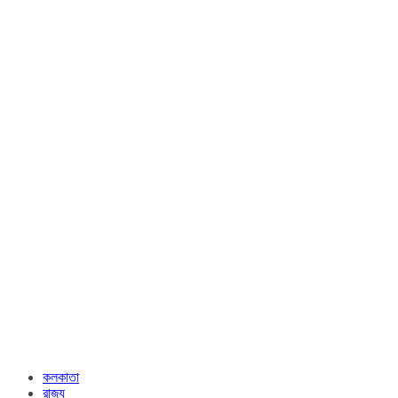
কলকাতা
রাজ্য​