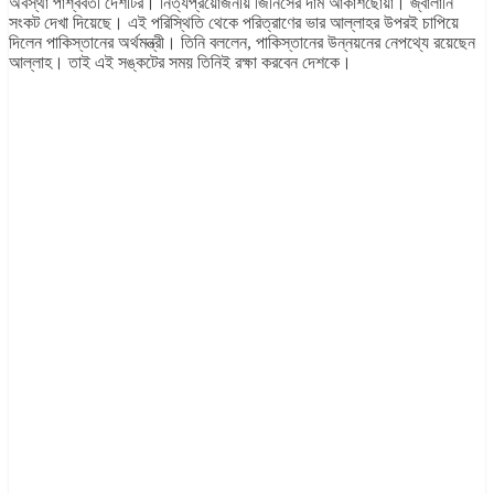
অবস্থা পাশ্ববর্তী দেশটির। নিত্যপ্রয়োজনীয় জিনিসের দাম আকাশছোঁয়া। জ্বালানি
সংকট দেখা দিয়েছে। এই পরিস্থিতি থেকে পরিত্রাণের ভার আল্লাহর উপরই চাপিয়ে
দিলেন পাকিস্তানের অর্থমন্ত্রী। তিনি বললেন, পাকিস্তানের উন্নয়নের নেপথ্যে রয়েছেন
আল্লাহ। তাই এই সঙ্কটের সময় তিনিই রক্ষা করবেন দেশকে।