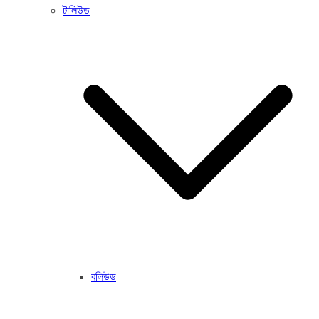
টালিউড
বলিউড