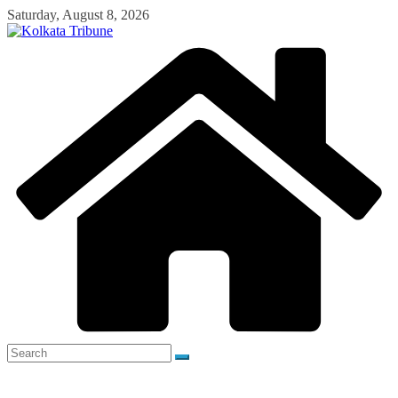
Skip
Saturday, August 8, 2026
to
content