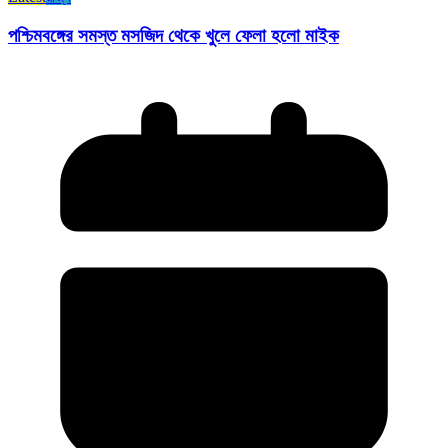
পশ্চিমবঙ্গের সমস্ত মসজিদ থেকে খুলে ফেলা হলো মাইক