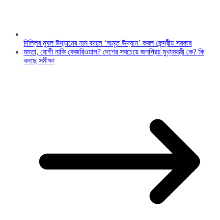
দিল্লির মুঘল উদ্যানের নাম বদলে ‘অমৃত উদ্যান’ করল কেন্দ্রীয় সরকার
মমতা, যোগী নাকি কেজরিওয়াল? দেশের সবচেয়ে জনপ্রিয় মুখ্যমন্ত্রী কে? কি
বলছে সমীক্ষা