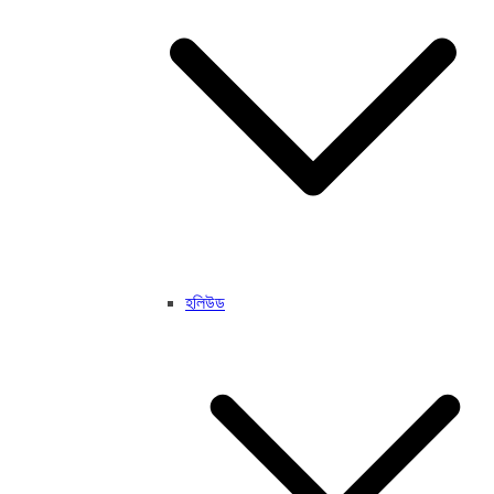
হলিউড