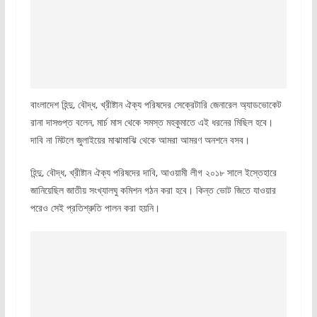
বাংলাদেশ হিন্দু, বৌদ্ধ, খ্রীষ্টান ঐক্য পরিষদের সেক্রেটারি জেনারেল অ্যাডভোকেট
রানা দাসগুপ্ত বলেন, মার্চ মাস থেকে সমস্ত মহকুমাতে এই ধরনের মিছিল হবে।
দাবি না মিটলে জুলাইয়ের মাঝামাঝি থেকে আমরা আমরণ অনশনে বসব।
হিন্দু, বৌদ্ধ, খ্রীষ্টান ঐক্য পরিষদের দাবি, আওয়ামী লীগ ২০১৮ সালে ইস্তেহারে
জানিয়েছিল জাতীয় সংখ্যালঘু কমিশন গঠন করা হবে। কিন্ত ভোট জিতে যাওয়ার
পরেও সেই প্রতিশ্রুতি পালন করা হয়নি।