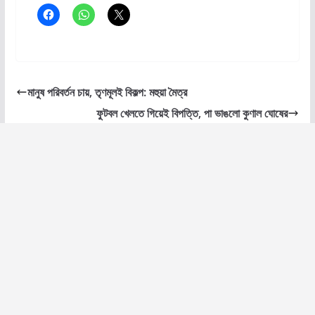
মানুষ পরিবর্তন চায়, তৃণমূলই বিকল্প: মহুয়া মৈত্র
ফুটবল খেলতে গিয়েই বিপত্তি, পা ভাঙলো কুণাল ঘোষের