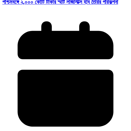
পশ্চিমবঙ্গে ২,০০০ কোটি টাকার স্মার্ট লজিস্টিক্স হাব তৈরির পরিকল্পনা