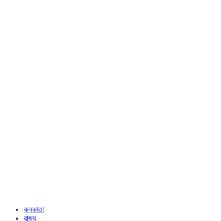
কলকাতা
রাজ্য​