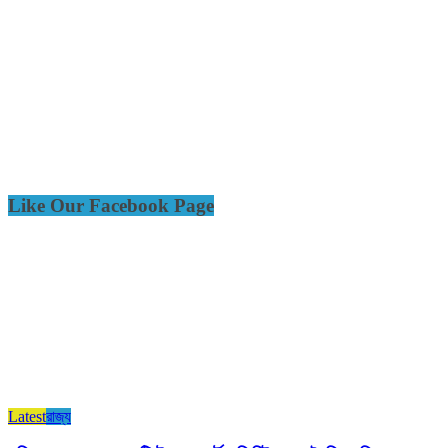
Like Our Facebook Page
Latest
রাজ্য​