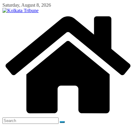
Skip
Saturday, August 8, 2026
to
content