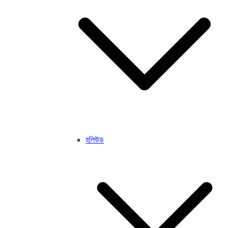
হলিউড