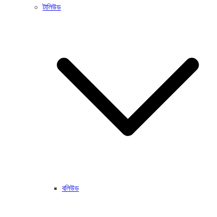
টালিউড
বলিউড