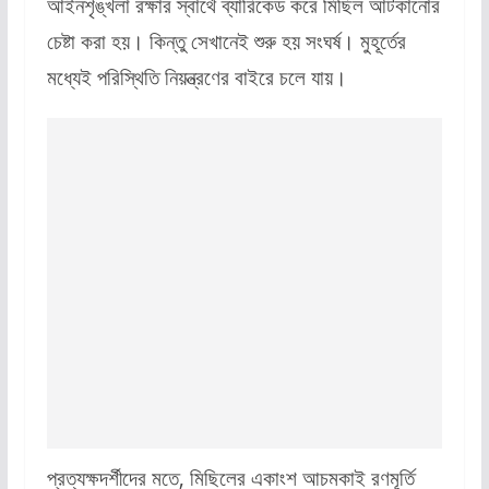
আইনশৃঙ্খলা রক্ষার স্বার্থে ব্যারিকেড করে মিছিল আটকানোর
চেষ্টা করা হয়। কিন্তু সেখানেই শুরু হয় সংঘর্ষ। মুহূর্তের
মধ্যেই পরিস্থিতি নিয়ন্ত্রণের বাইরে চলে যায়।
প্রত্যক্ষদর্শীদের মতে, মিছিলের একাংশ আচমকাই রণমূর্তি