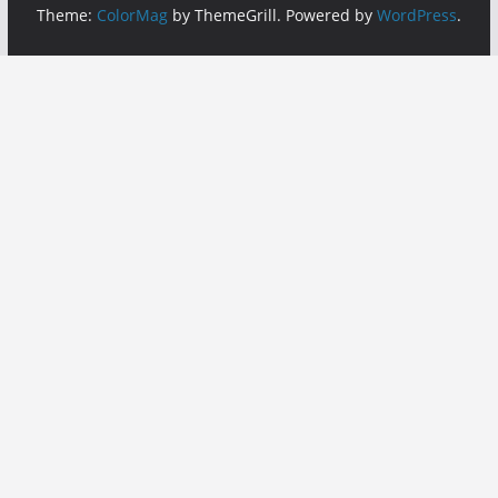
Theme:
ColorMag
by ThemeGrill. Powered by
WordPress
.