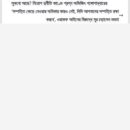
লুকনো আছে? নিয়োগ দুর্নীতি কাণ্ডে প্রশ্ন অভিজিৎ গঙ্গোপাধ্যায়ের
‘সম্পত্তি কেড়ে নেওয়ার অধিকার কারও নেই, দিদি আপনাদের সম্পত্তি রক্ষা
করবে’, ওয়াকফ আইনের বিরুদ্ধে সুর চড়ালেন মমতা