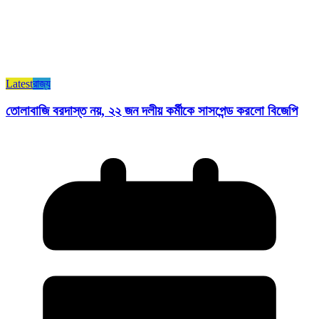
Latest
রাজ্য​
তোলাবাজি বরদাস্ত নয়, ২২ জন দলীয় কর্মীকে সাসপেন্ড করলো বিজেপি