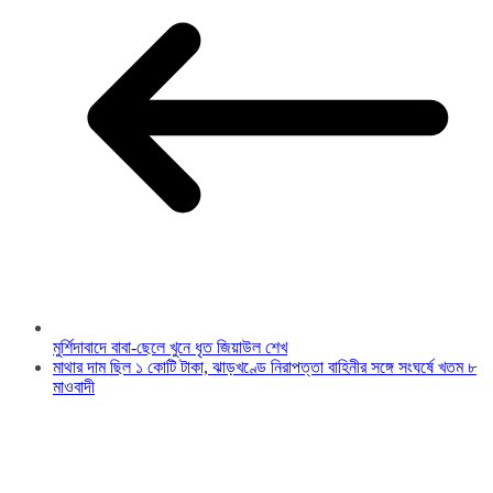
মুর্শিদাবাদে বাবা-ছেলে খুনে ধৃত জিয়াউল শেখ
মাথার দাম ছিল ১ কোটি টাকা, ঝাড়খণ্ডে নিরাপত্তা বাহিনীর সঙ্গে সংঘর্ষে খতম ৮
মাওবাদী