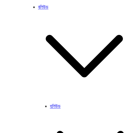
বলিউড
হলিউড