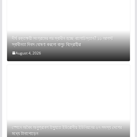
দীর্ঘ রক্তক্ষয়ী সংগ্রামের পর স্বাধীন হচ্ছে বালোচিস্তান? ১১ আগস্ট
স্বাধীনতা দিবস ঘোষণা করলো বালুচ বিদ্রোহীরা
August 4, 2026
স্পেনে অবৈধ অনুপ্রবেশ ইস্যুতে ইউরোপীয় ইউনিয়নের ২৭ সদস্য দেশের
মধ্যে টানাপোড়েন