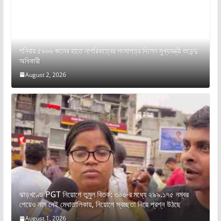
শনিবার ৫৯৬৬ জনের হাতে নাগরিকত্বের শংসাপত্র দিলেন মুখ্যমন্ত্রী শুভেন্দু
অধিকারী
August 2, 2026
ঝাড়খণ্ডে PGT নিয়োগে তুমুল বিতর্ক: ৩০০-র মধ্যে ২৯৯.১৭৫ নম্বর
পেয়েও নাম নেই মেধাতালিকায়, নিয়োগে স্বচ্ছতা নিয়ে প্রশ্ন উঠছে
August 1, 2026