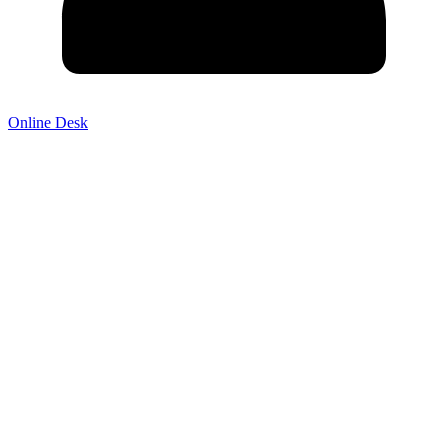
Online Desk