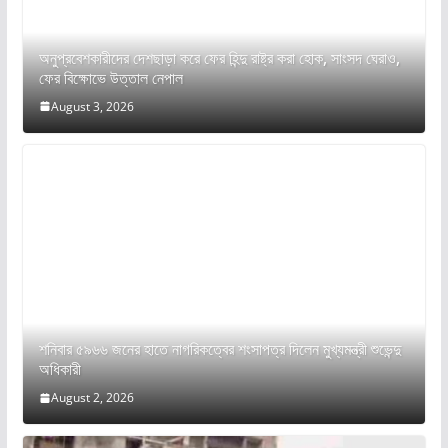
অনুপ্রবেশকারীদের দেশছাড়া করে ফের হিন্দু রাষ্ট্র করা হোক, সাংসদ ঘেরাও,
ফের বিক্ষোভে উত্তাল নেপাল
August 3, 2026
শনিবার ৫৯৬৬ জনের হাতে নাগরিকত্বের শংসাপত্র দিলেন মুখ্যমন্ত্রী শুভেন্দু
অধিকারী
August 2, 2026