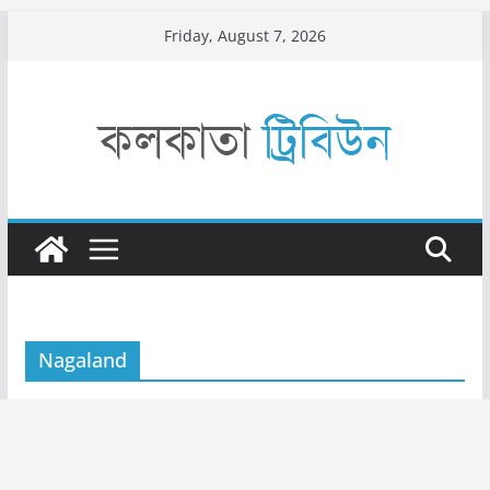
Skip
Friday, August 7, 2026
to
content
Nagaland