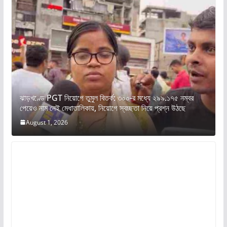
ঝাড়খণ্ডে PGT নিয়োগে তুমুল বিতর্ক: ৩০০-র মধ্যে ২৯৯.১৭৫ নম্বর
পেয়েও নাম নেই মেধাতালিকায়, নিয়োগে স্বচ্ছতা নিয়ে প্রশ্ন উঠছে
August 1, 2026