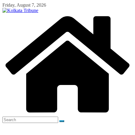
Skip
Friday, August 7, 2026
to
content