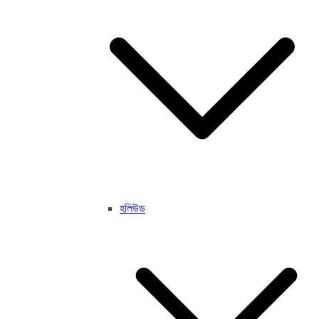
হলিউড