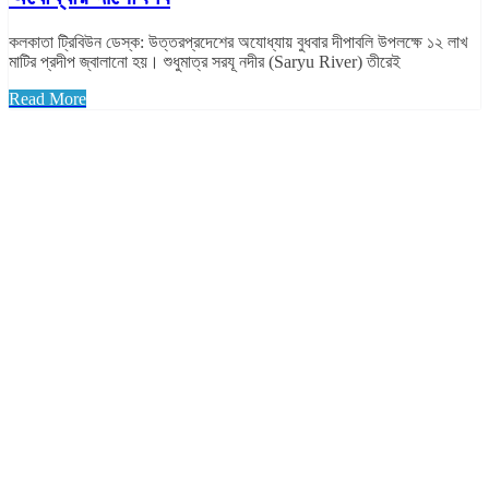
কলকাতা ট্রিবিউন ডেস্ক: উত্তরপ্রদেশের অযোধ্যায় বুধবার দীপাবলি উপলক্ষে ১২ লাখ
মাটির প্রদীপ জ্বালানো হয়। শুধুমাত্র সরযূ নদীর (Saryu River) তীরেই
Read More