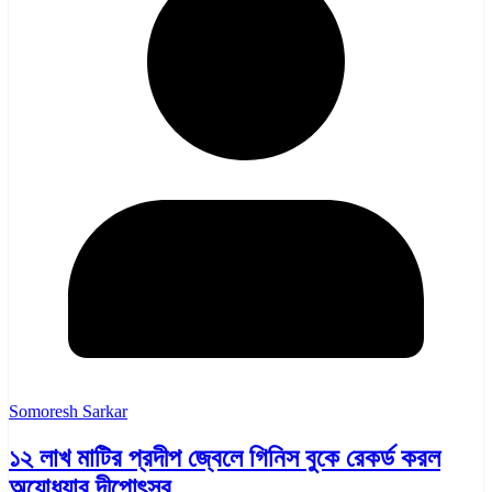
Somoresh Sarkar
১২ লাখ মাটির প্রদীপ জ্বেলে গিনিস বুকে রেকর্ড করল
অযোধ্যার দীপোৎসব