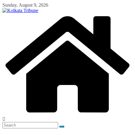
Skip
Sunday, August 9, 2026
to
content