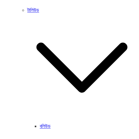
টালিউড
বলিউড