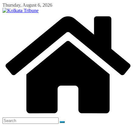
Skip
Thursday, August 6, 2026
to
content