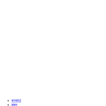
কলকাতা
রাজ্য​