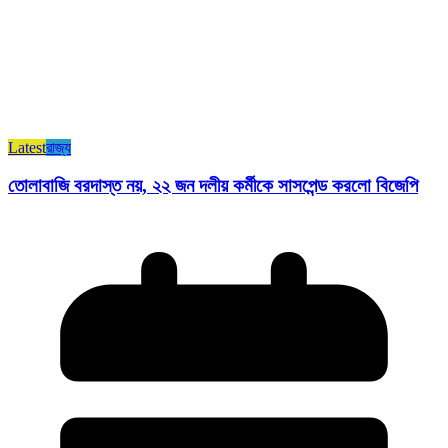
Latest
রাজ্য​
তোলাবাজি বরদাস্ত নয়, ২২ জন দলীয় কর্মীকে সাসপেন্ড করলো বিজেপি