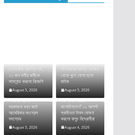
তোলাবাজি বরদাস্ত নয়,
পশ্চিমবঙ্গের সমস্ত মসজিদ
২২ জন দলীয় কর্মীকে
থেকে খুলে ফেলা হলো
সাসপেন্ড করলো বিজেপি
মাইক
August 5, 2026
August 5, 2026
ভারতের FCRA বিল নিয়ে
দীর্ঘ রক্তক্ষয়ী সংগ্রামের
সমালোচনা, মোদী
পর স্বাধীন হচ্ছে
সরকারকে কড়া বার্তা
বালোচিস্তান? ১১ আগস্ট
আমেরিকার কংগ্রেস
স্বাধীনতা দিবস ঘোষণা
সদস্যের
করলো বালুচ বিদ্রোহীরা
August 5, 2026
August 4, 2026
অনুপ্রবেশকারীদের