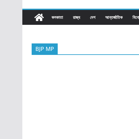
কলকাতা
রাজ্য​
দেশ
আন্তর্জাতিক
বিন
BJP MP