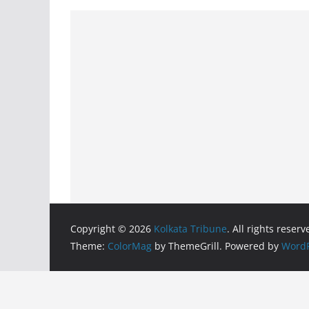
Copyright © 2026
Kolkata Tribune
. All rights reserv
Theme:
ColorMag
by ThemeGrill. Powered by
WordP