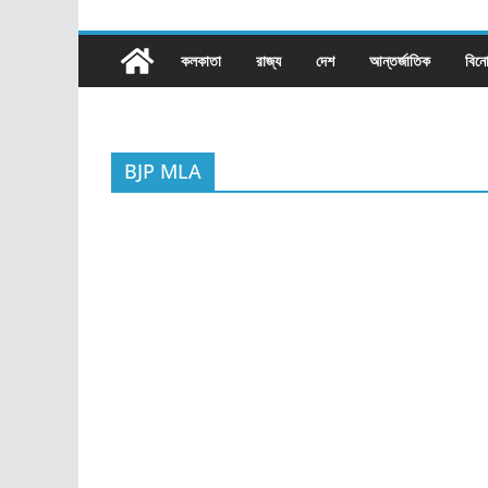
কলকাতা
রাজ্য​
দেশ
আন্তর্জাতিক
বিন
BJP MLA