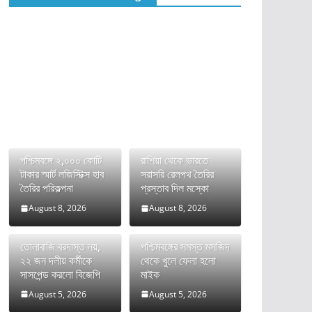
পশ্চিমবঙ্গে ২,০০০ কোটি
রাশিয়া থেকে ভারতে
টাকার স্মার্ট লজিস্টিক্স হাব
সরাসরি রেলপথ তৈরির
তৈরির পরিকল্পনা
প্রস্তাব দিল মস্কো
August 8, 2026
August 8, 2026
তোলাবাজি বরদাস্ত নয়,
পশ্চিমবঙ্গের সমস্ত মসজিদ
২২ জন দলীয় কর্মীকে
থেকে খুলে ফেলা হলো
সাসপেন্ড করলো বিজেপি
মাইক
August 5, 2026
August 5, 2026
ভারতের FCRA বিল নিয়ে
দীর্ঘ রক্তক্ষয়ী সংগ্রামের