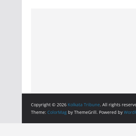
Copyright © 2026
Kolkata Tribune
. All rights reserv
Theme:
ColorMag
by ThemeGrill. Powered by
WordP