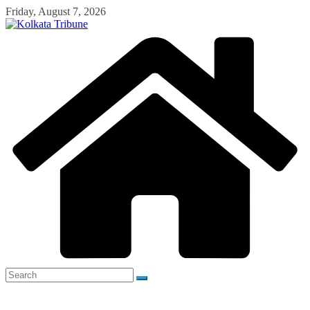
Skip
Friday, August 7, 2026
to
content