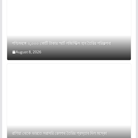
পশ্চিমবঙ্গে ২,০০০ কোটি টাকার স্মার্ট লজিস্টিক্স হাব তৈরির পরিকল্পনা
August 8, 2026
রাশিয়া থেকে ভারতে সরাসরি রেলপথ তৈরির প্রস্তাব দিল মস্কো