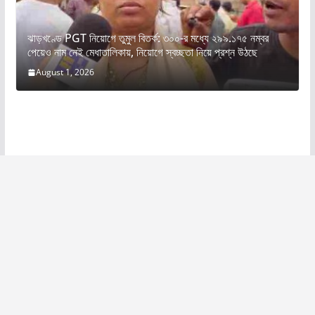
ঝাড়খণ্ডে PGT নিয়োগে তুমুল বিতর্ক: ৩০০-র মধ্যে ২৯৯.১৭৫ নম্বর
পেয়েও নাম নেই মেধাতালিকায়, নিয়োগে স্বচ্ছতা নিয়ে প্রশ্ন উঠছে
August 1, 2026