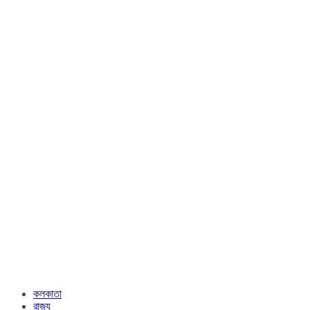
কলকাতা
রাজ্য​